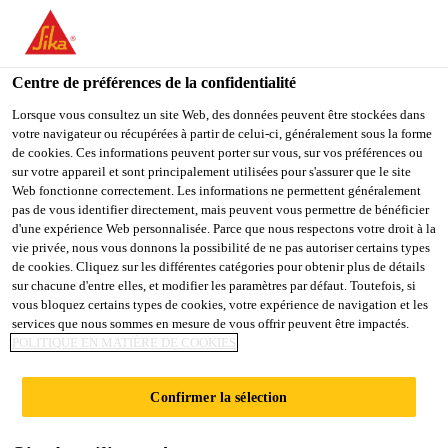
You are accessing "Sika Belgium", it seems you are accessing it
from "États-Unis". We have a dedicated website for your country.
Centre de préférences de la confidentialité
TO
STAY ON THE SIKA
SELECT A
SIKA
Lorsque vous consultez un site Web, des données peuvent être stockées dans
BELGIUM WEBSITE
COUNTRY
votre navigateur ou récupérées à partir de celui-ci, généralement sous la forme
USA
de cookies. Ces informations peuvent porter sur vous, sur vos préférences ou
sur votre appareil et sont principalement utilisées pour s'assurer que le site
Web fonctionne correctement. Les informations ne permettent généralement
Sika Belgium
pas de vous identifier directement, mais peuvent vous permettre de bénéficier
d'une expérience Web personnalisée. Parce que nous respectons votre droit à la
vie privée, nous vous donnons la possibilité de ne pas autoriser certains types
de cookies. Cliquez sur les différentes catégories pour obtenir plus de détails
sur chacune d'entre elles, et modifier les paramètres par défaut. Toutefois, si
JOINTS IMMERGÉS
vous bloquez certains types de cookies, votre expérience de navigation et les
services que nous sommes en mesure de vous offrir peuvent être impactés.
POLITIQUE EN MATIÈRE DE COOKIES
Confirmer la sélection