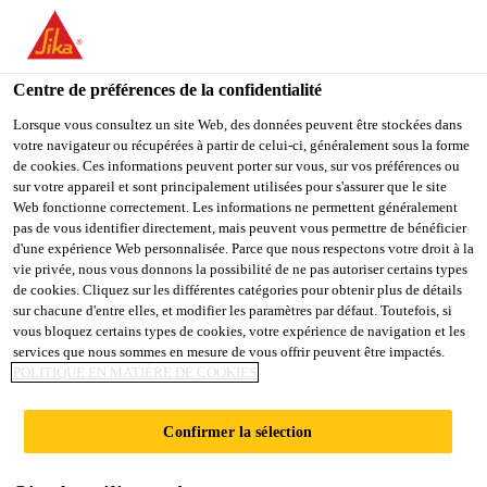
You are accessing "Sika Belgium", it seems you are accessing it
from "États-Unis". We have a dedicated website for your country.
Centre de préférences de la confidentialité
TO
STAY ON THE SIKA
SELECT A
SIKA
Lorsque vous consultez un site Web, des données peuvent être stockées dans
BELGIUM WEBSITE
COUNTRY
votre navigateur ou récupérées à partir de celui-ci, généralement sous la forme
USA
de cookies. Ces informations peuvent porter sur vous, sur vos préférences ou
sur votre appareil et sont principalement utilisées pour s'assurer que le site
Web fonctionne correctement. Les informations ne permettent généralement
Sika Belgium
pas de vous identifier directement, mais peuvent vous permettre de bénéficier
d'une expérience Web personnalisée. Parce que nous respectons votre droit à la
vie privée, nous vous donnons la possibilité de ne pas autoriser certains types
de cookies. Cliquez sur les différentes catégories pour obtenir plus de détails
sur chacune d'entre elles, et modifier les paramètres par défaut. Toutefois, si
JOINTS À
vous bloquez certains types de cookies, votre expérience de navigation et les
services que nous sommes en mesure de vous offrir peuvent être impactés.
POLITIQUE EN MATIÈRE DE COOKIES
RÉSISTANCE
Confirmer la sélection
CHIMIQUE