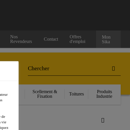
Nos
Offres
Mon
Contact
Revendeurs
d'emploi
Sika
orcement
Scellement &
Produits
Toitures
ateur
ructurel
Fixation
Industrie
ns
e de
 vie
liquez