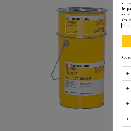
sur le
les p
expér
être 
POLI
Gére