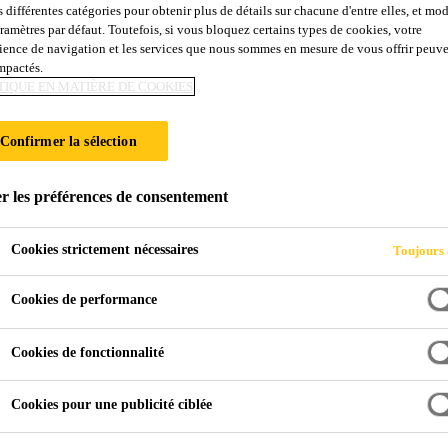
s différentes catégories pour obtenir plus de détails sur chacune d'entre elles, et mod
Sikadur®-330
aramètres par défaut. Toutefois, si vous bloquez certains types de cookies, votre
ience de navigation et les services que nous sommes en mesure de vous offrir peuv
impactés.
TIQUE EN MATIÈRE DE COOKIES
Résine d’imprégnation époxydique pour tis
Sikadur®-330 est une résine d’imprégnation, thixotro
Confirmer la sélection
époxydique et de fillers spéciaux. Sikadur®-330 est conforme aux exigences de la norme NF EN
1504-4 en tant que produit de collage structural.
r les préférences de consentement
Cookies strictement nécessaires
Toujours 
Facile à mélanger et à appliquer, à la truelle et au 
Cookies de performance
Conçue pour les méthodes d’imprégnation manuell
Thixotropie: aptitude à l’application sur surfaces v
Cookies de fonctionnalité
Cookies pour une publicité ciblée