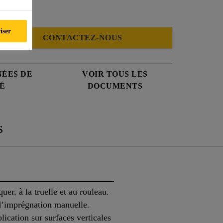
iser
CONTACTEZ-NOUS
NÉES DE
VOIR TOUS LES
É
DOCUMENTS
s
uer, à la truelle et au rouleau.
’imprégnation manuelle.
lication sur surfaces verticales