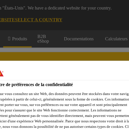
m "États-Unis". We have a dedicated website for your country.
EBSITE
SELECT A COUNTRY
B2B
Produits
Documentations
Calculateurs
eShop
re de préférences de la confidentialité
çades, Parois &
Collage &
Renf
Sols
Béton
ue vous consultez un site Web, des données peuvent être stockées dans votre navig
Balcons
Jointoiement
St
cupérées à partir de celui-ci, généralement sous la forme de cookies. Ces informatio
nt porter sur vous, sur vos préférences ou sur votre appareil et sont principalement
sées pour s'assurer que le site Web fonctionne correctement. Les informations ne
ttent généralement pas de vous identifier directement, mais peuvent vous permettr
ide
Collage Structurel
Sikadur®-330
icier d'une expérience Web personnalisée. Parce que nous respectons votre droit à la
e, nous vous donnons la possibilité de ne pas autoriser certains types de cookies. C