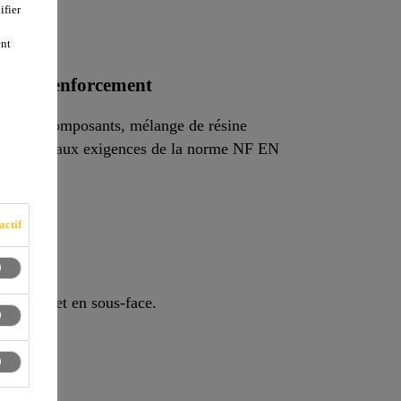
ifier
ent
su de renforcement
pe, à 2 composants, mélange de résine
actif
rouleau.
e.
erticales et en sous-face.