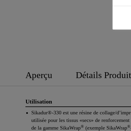
Aperçu
Détails Produi
Utilisation
Sikadur®-330 est une résine de collage/d’imp
utilisée pour les tissus «secs» de renforcement 
®
®
de la gamme SikaWrap
(exemple SikaWrap