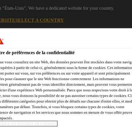
m "États-Unis". We have a dedicated website for your country.
EBSITE
SELECT A COUNTRY
B2B
Produits
Documentations
Calculateurs
eShop
re de préférences de la confidentialité
ue vous consultez un site Web, des données peuvent être stockées dans votre navig
cupérées à partir de celui-ci, généralement sous la forme de cookies. Ces informatio
nt porter sur vous, sur vos préférences ou sur votre appareil et sont principalement
sées pour s'assurer que le site Web fonctionne correctement. Les informations ne
ttent généralement pas de vous identifier directement, mais peuvent vous permettr
icier d'une expérience Web personnalisée. Parce que nous respectons votre droit à la
çades, Parois &
Collage &
Renf
Sols
Béton
e, nous vous donnons la possibilité de ne pas autoriser certains types de cookies. C
Balcons
Jointoiement
St
s différentes catégories pour obtenir plus de détails sur chacune d'entre elles, et mod
aramètres par défaut. Toutefois, si vous bloquez certains types de cookies, votre
ience de navigation et les services que nous sommes en mesure de vous offrir peuv
impactés.
TIQUE EN MATIÈRE DE COOKIES