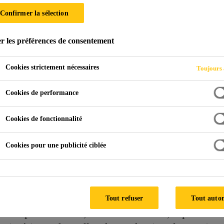
Confirmer la sélection
ÉRIEUR
r les préférences de consentement
Cookies strictement nécessaires
Toujours 
Cookies de performance
Cookies de fonctionnalité
oating Intérieur
Cookies pour une publicité ciblée
i protègent les murs intérieurs contre de nombre
miques, la carbonatation, les charges mécaniques
Tout refuser
Tout autor
 la vapeur d'eau et, dans certains cas, répulsifs 