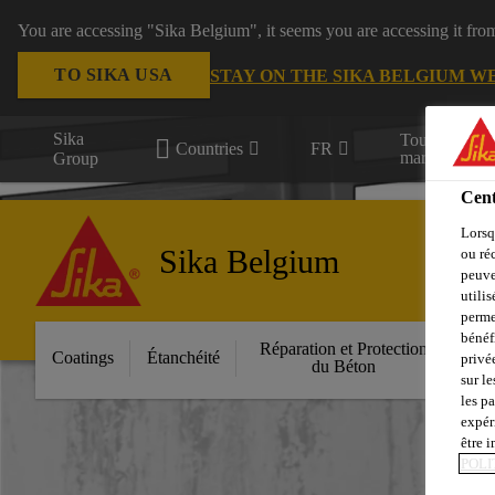
You are accessing "Sika Belgium", it seems you are accessing it fro
TO SIKA USA
STAY ON THE SIKA BELGIUM W
Sika
Tous les
Countries
FR
marchés
Group
Cent
Lorsq
Sika Belgium
ou ré
peuve
utili
perme
bénéf
Réparation et Protection
Fa
Coatings
Étanchéité
privé
du Béton
sur le
les p
expér
être 
POLI