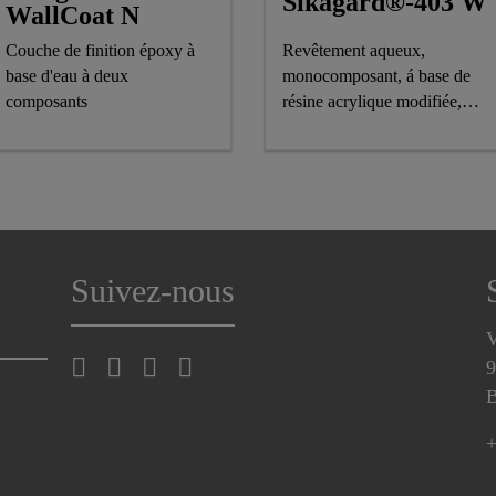
Sikagard®-403 W
WallCoat N
Couche de finition époxy à
Revêtement aqueux,
base d'eau à deux
monocomposant, á base de
composants
résine acrylique modifiée,
pour murs
Suivez-nous
V
9
B
+