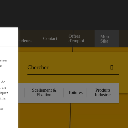
Nos
Offres
Mon
Contact
Revendeurs
d'emploi
Sika
ateur
ns
e de
 vie
orcement
Scellement &
Produits
Toitures
liquez
ructurel
Fixation
Industrie
ifier
ent