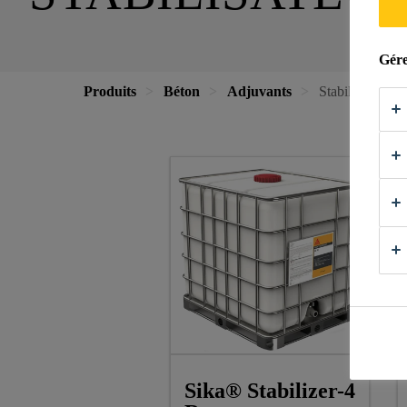
Gére
Produits
Béton
Adjuvants
Stabilisateur
Sika® Stabilizer-4