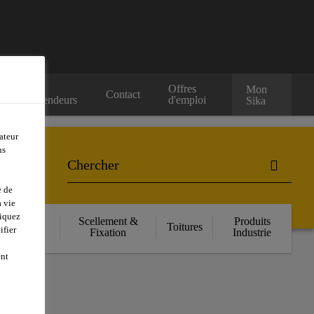
Nos
Offres
Mon
Contact
Revendeurs
d'emploi
Sika
ateur
ns
e de
 vie
liquez
orcement
Scellement &
Produits
Toitures
ifier
ructurel
Fixation
Industrie
ent