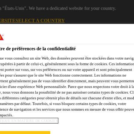
m "États-Unis". We have a dedicated website for your country.
EBSITE
SELECT A COUNTRY
B2B
Produits
Documentations
Calculateurs
eShop
re de préférences de la confidentialité
ue vous consultez un site Web, des données peuvent être stockées dans votre navig
cupérées à partir de celui-ci, généralement sous la forme de cookies. Ces informatio
nt porter sur vous, sur vos préférences ou sur votre appareil et sont principalement
sées pour s'assurer que le site Web fonctionne correctement. Les informations ne
ttent généralement pas de vous identifier directement, mais peuvent vous permettr
icier d'une expérience Web personnalisée. Parce que nous respectons votre droit à la
e, nous vous donnons la possibilité de ne pas autoriser certains types de cookies. C
çades, Parois &
Collage &
Renf
Sols
Béton
s différentes catégories pour obtenir plus de détails sur chacune d'entre elles, et mod
Balcons
Jointoiement
St
aramètres par défaut. Toutefois, si vous bloquez certains types de cookies, votre
ience de navigation et les services que nous sommes en mesure de vous offrir peuv
impactés.
TIQUE EN MATIÈRE DE COOKIES
R