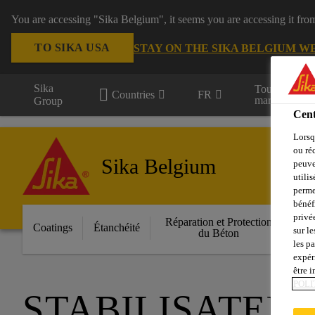
You are accessing "Sika Belgium", it seems you are accessing it fro
TO SIKA USA
STAY ON THE SIKA BELGIUM W
Sika
Tous les
Countries
FR
marchés
Group
Cent
Lorsq
ou ré
Sika Belgium
peuve
utili
perme
bénéf
privé
Réparation et Protection
Fa
Coatings
Étanchéité
sur le
du Béton
les p
expér
être 
POLI
STABILISATEU