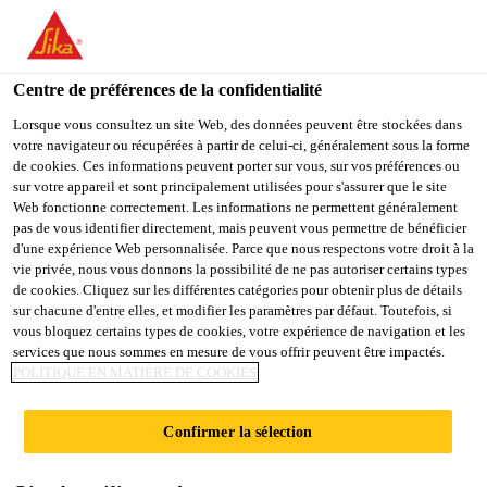
You are accessing "Sika Belgium", it seems you are accessing it
from "États-Unis". We have a dedicated website for your country.
Centre de préférences de la confidentialité
TO
Produits
...
Sika® ViscoCrete®-1068 con. 27% SPL B
STAY ON THE SIKA
SELECT A
SIKA
Lorsque vous consultez un site Web, des données peuvent être stockées dans
BELGIUM WEBSITE
COUNTRY
votre navigateur ou récupérées à partir de celui-ci, généralement sous la forme
USA
de cookies. Ces informations peuvent porter sur vous, sur vos préférences ou
sur votre appareil et sont principalement utilisées pour s'assurer que le site
Web fonctionne correctement. Les informations ne permettent généralement
Sika Belgium
pas de vous identifier directement, mais peuvent vous permettre de bénéficier
Sika®
d'une expérience Web personnalisée. Parce que nous respectons votre droit à la
vie privée, nous vous donnons la possibilité de ne pas autoriser certains types
ViscoCrete®-1068
de cookies. Cliquez sur les différentes catégories pour obtenir plus de détails
sur chacune d'entre elles, et modifier les paramètres par défaut. Toutefois, si
vous bloquez certains types de cookies, votre expérience de navigation et les
con. 27% SPL BE
services que nous sommes en mesure de vous offrir peuvent être impactés.
POLITIQUE EN MATIÈRE DE COOKIES
Combinaison PCE / LIGNO à haute
Confirmer la sélection
performance. Hydrofuge dans la masse