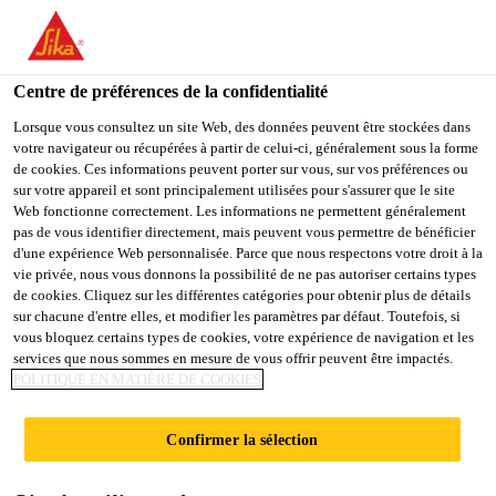
You are accessing "Sika Belgium", it seems you are accessing it
from "États-Unis". We have a dedicated website for your country.
Centre de préférences de la confidentialité
TO
Produits
...
Sika® FM-625
STAY ON THE SIKA
SELECT A
SIKA
Lorsque vous consultez un site Web, des données peuvent être stockées dans
BELGIUM WEBSITE
COUNTRY
votre navigateur ou récupérées à partir de celui-ci, généralement sous la forme
USA
de cookies. Ces informations peuvent porter sur vous, sur vos préférences ou
sur votre appareil et sont principalement utilisées pour s'assurer que le site
Web fonctionne correctement. Les informations ne permettent généralement
Sika Belgium
pas de vous identifier directement, mais peuvent vous permettre de bénéficier
Sika® FM-625
d'une expérience Web personnalisée. Parce que nous respectons votre droit à la
vie privée, nous vous donnons la possibilité de ne pas autoriser certains types
de cookies. Cliquez sur les différentes catégories pour obtenir plus de détails
Le Sika FM 625 RMC et Sika FM 625 PC Con. 24%
sur chacune d'entre elles, et modifier les paramètres par défaut. Toutefois, si
vous bloquez certains types de cookies, votre expérience de navigation et les
SPL sont des superplastifiants hautement réducteurs
services que nous sommes en mesure de vous offrir peuvent être impactés.
d’eau conformes à la norme NBN EN 934-2 T3.1 –
POLITIQUE EN MATIÈRE DE COOKIES
T3.2.
Lire plus +
Confirmer la sélection
Sika FM 625 RMC et Sika FM 625 PC Con.