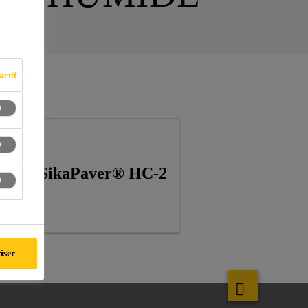
actif
SikaPaver® HC-2
iser