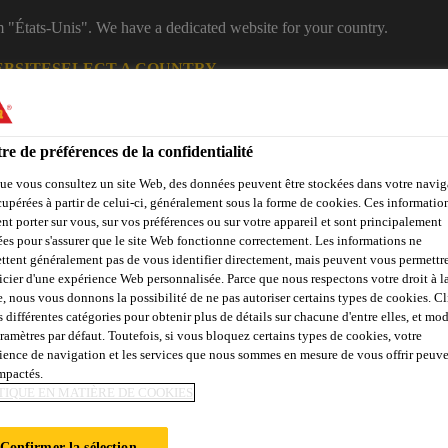
m "États-Unis". We have a dedicated website for your country.
EBSITE
SELECT A COUNTRY
B2B
Produits
Documentations
Calculateurs
eShop
re de préférences de la confidentialité
ue vous consultez un site Web, des données peuvent être stockées dans votre navig
cupérées à partir de celui-ci, généralement sous la forme de cookies. Ces informatio
nt porter sur vous, sur vos préférences ou sur votre appareil et sont principalement
sées pour s'assurer que le site Web fonctionne correctement. Les informations ne
ttent généralement pas de vous identifier directement, mais peuvent vous permettr
icier d'une expérience Web personnalisée. Parce que nous respectons votre droit à la
e, nous vous donnons la possibilité de ne pas autoriser certains types de cookies. C
çades, Parois &
Collage &
Renf
s différentes catégories pour obtenir plus de détails sur chacune d'entre elles, et mod
Sols
Béton
Balcons
Jointoiement
St
aramètres par défaut. Toutefois, si vous bloquez certains types de cookies, votre
ience de navigation et les services que nous sommes en mesure de vous offrir peuv
impactés.
TIQUE EN MATIÈRE DE COOKIES
POUR BÉTON TER
Confirmer la sélection