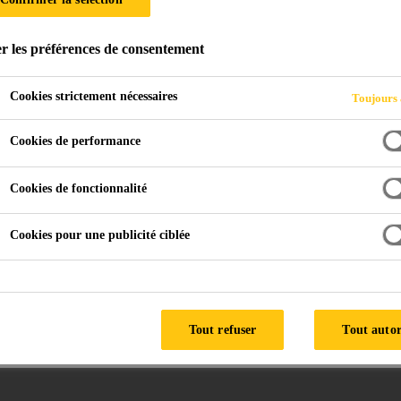
r les préférences de consentement
r béton terre-humide
Cookies strictement nécessaires
Toujours 
Cookies de performance
SikaPaver® HC-
SikaPaver® HC-
Cookies de fonctionnalité
218
339
ADDITIF POUR
AIDE DE COMPACTAGE
Cookies pour une publicité ciblée
AMÉLIORER LE
POUR DES GRANDS
COMPACTAGE DU
ÉLÉMENTS EN BÉTON
BÉTON SEMI-SEC, AVEC
DE TERRE HUMIDE
DES PROPRIÉTÉS
Tout refuser
Tout autor
AMÉLIORÉES POUR LE
REMPLISSAGE DES
MOULES