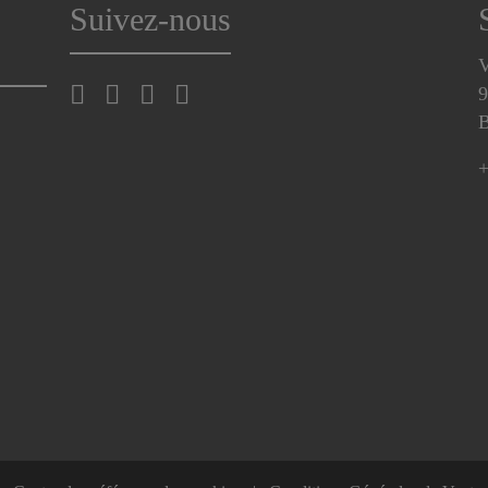
Suivez-nous
V
9
B
+