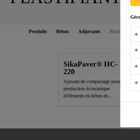
Gére
Produits
Béton
Adjuvants
Plastifiant pou
SikaPaver® HC-
220
Ajuvant de compactage pour
production économique
d'éléments en béton de
consistance terre humide