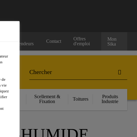
Nos
Offres
Mon
Contact
Revendeurs
d'emploi
Sika
ateur
ns
e de
 vie
liquez
orcement
Scellement &
Produits
ifier
Toitures
ructurel
Fixation
Industrie
ent
RE-HUMIDE