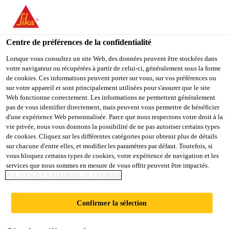
You are accessing "Sika Belgium", it seems you are accessing it
from "États-Unis". We have a dedicated website for your country.
Centre de préférences de la confidentialité
TO
Produits
...
Sika® WT-200 P
STAY ON THE SIKA
SELECT A
SIKA
Lorsque vous consultez un site Web, des données peuvent être stockées dans
BELGIUM WEBSITE
COUNTRY
votre navigateur ou récupérées à partir de celui-ci, généralement sous la forme
USA
de cookies. Ces informations peuvent porter sur vous, sur vos préférences ou
sur votre appareil et sont principalement utilisées pour s'assurer que le site
Web fonctionne correctement. Les informations ne permettent généralement
Sika Belgium
pas de vous identifier directement, mais peuvent vous permettre de bénéficier
Sika® WT-200 P
d'une expérience Web personnalisée. Parce que nous respectons votre droit à la
vie privée, nous vous donnons la possibilité de ne pas autoriser certains types
de cookies. Cliquez sur les différentes catégories pour obtenir plus de détails
ADJUVANT HYDROFUGE ET
sur chacune d'entre elles, et modifier les paramètres par défaut. Toutefois, si
vous bloquez certains types de cookies, votre expérience de navigation et les
CRISTALLINE POUR PRODUIRE UN
services que nous sommes en mesure de vous offrir peuvent être impactés.
BÉTON ÉTANCHE
POLITIQUE EN MATIÈRE DE COOKIES
Le Sika® WT-200 P est un adjuvant hydrofuge et
Confirmer la sélection
cristalline pour réduire la perméabilité du béton et
pour augmenter les propriétés auto-cicatrisantes du