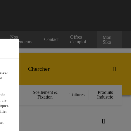
Nos
Offres
Mon
Contact
Revendeurs
d'emploi
Sika
ateur
ns
orcement
Scellement &
Produits
Toitures
e de
ructurel
Fixation
Industrie
 vie
liquez
ifier
ent