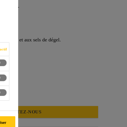
LBV
çages
l, dégel et aux sels de dégel.
actif
ONTACTEZ-NOUS
iser