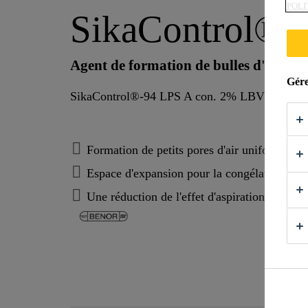
POLI
SikaControl®-
Agent de formation de bulles d'air pou
Gére
SikaControl®-94 LPS A con. 2% LBV est utilisé 
Formation de petits pores d'air uniformément
Espace d'expansion pour la congélation d'ea
Une réduction de l'effet d'aspiration capillai