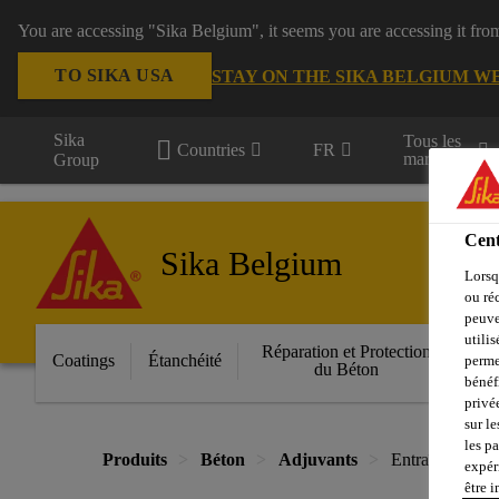
You are accessing "Sika Belgium", it seems you are accessing it fro
TO SIKA USA
STAY ON THE SIKA BELGIUM W
Sika
Tous les
Countries
FR
marchés
Group
Cent
Sika Belgium
Lorsq
ou ré
peuve
utili
Réparation et Protection
Fa
Coatings
Étanchéité
perme
du Béton
bénéf
privé
sur le
les p
Produits
Béton
Adjuvants
Entraîneur d'air
expér
être 