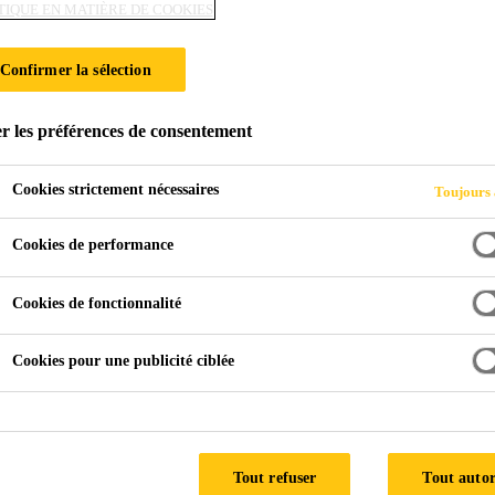
TIQUE EN MATIÈRE DE COOKIES
94 LPS A con. 2% 
Confirmer la sélection
r béton résistant au gel/dégel et aux sels de dégla
r les préférences de consentement
pour la production de béton avec une résistance élevée au ge
Cookies strictement nécessaires
Toujours 
 répartis
Cookies de performance
u
Cookies de fonctionnalité
re
Cookies pour une publicité ciblée
C
Tout refuser
Tout autor