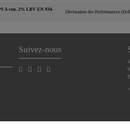
PS A con. 2% LBV EN 934-
Déclaration des Performances (Do
Suivez-nous
V
9
B
+