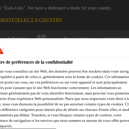
m "États-Unis". We have a dedicated website for your country.
EBSITE
SELECT A COUNTRY
B2B
Produits
Documentations
Calculateurs
eShop
re de préférences de la confidentialité
ue vous consultez un site Web, des données peuvent être stockées dans votre navig
cupérées à partir de celui-ci, généralement sous la forme de cookies. Ces informatio
nt porter sur vous, sur vos préférences ou sur votre appareil et sont principalement
sées pour s'assurer que le site Web fonctionne correctement. Les informations ne
çades, Parois &
Collage &
Renf
Sols
Béton
ttent généralement pas de vous identifier directement, mais peuvent vous permettr
Balcons
Jointoiement
St
icier d'une expérience Web personnalisée. Parce que nous respectons votre droit à la
e, nous vous donnons la possibilité de ne pas autoriser certains types de cookies. C
s différentes catégories pour obtenir plus de détails sur chacune d'entre elles, et mod
aramètres par défaut. Toutefois, si vous bloquez certains types de cookies, votre
SikaControl®-94 LPS A con. 2% LBV
ience de navigation et les services que nous sommes en mesure de vous offrir peuv
impactés.