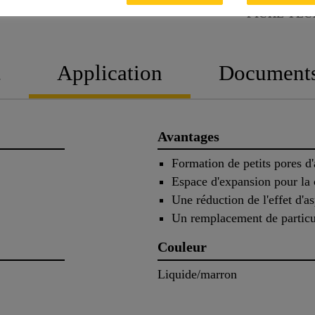
FICHE TEC
t
Application
Document
Avantages
Formation de petits pores d
Espace d'expansion pour la 
Une réduction de l'effet d'as
Un remplacement de particu
Couleur
Liquide/marron