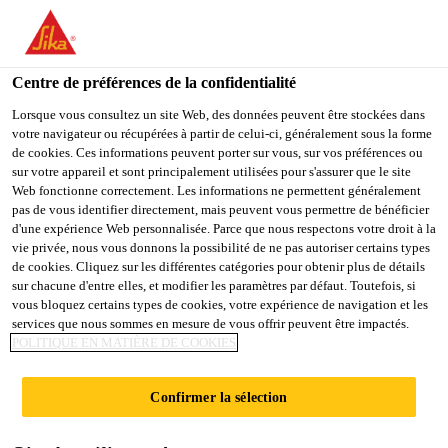
You are accessing "Sika Belgium", it seems you are accessing it
from "États-Unis". We have a dedicated website for your country.
Centre de préférences de la confidentialité
TO
Produits
...
Sika® Emulsion SB-10
STAY ON THE SIKA
SELECT A
SIKA
Lorsque vous consultez un site Web, des données peuvent être stockées dans
BELGIUM WEBSITE
COUNTRY
votre navigateur ou récupérées à partir de celui-ci, généralement sous la forme
USA
de cookies. Ces informations peuvent porter sur vous, sur vos préférences ou
sur votre appareil et sont principalement utilisées pour s'assurer que le site
Web fonctionne correctement. Les informations ne permettent généralement
Sika Belgium
pas de vous identifier directement, mais peuvent vous permettre de bénéficier
Sika® Emulsion
d'une expérience Web personnalisée. Parce que nous respectons votre droit à la
vie privée, nous vous donnons la possibilité de ne pas autoriser certains types
SB-10
de cookies. Cliquez sur les différentes catégories pour obtenir plus de détails
sur chacune d'entre elles, et modifier les paramètres par défaut. Toutefois, si
vous bloquez certains types de cookies, votre expérience de navigation et les
services que nous sommes en mesure de vous offrir peuvent être impactés.
ADDITIF POUR CHAPES
POLITIQUE EN MATIÈRE DE COOKIES
Sika® Emulsion SB-10 est un additif liquide pour la
Confirmer la sélection
réalisation de chapes avec chauffage par le sol.