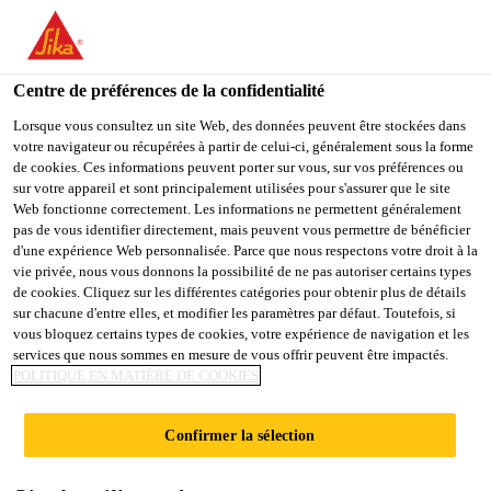
You are accessing "Sika Belgium", it seems you are accessing it
from "États-Unis". We have a dedicated website for your country.
Centre de préférences de la confidentialité
TO
Produits Distribution
...
SikaCeram®-880 Easy Epoxy
STAY ON THE SIKA
SELECT A
SIKA
Lorsque vous consultez un site Web, des données peuvent être stockées dans
BELGIUM WEBSITE
COUNTRY
votre navigateur ou récupérées à partir de celui-ci, généralement sous la forme
USA
de cookies. Ces informations peuvent porter sur vous, sur vos préférences ou
sur votre appareil et sont principalement utilisées pour s'assurer que le site
Web fonctionne correctement. Les informations ne permettent généralement
Sika Belgium
pas de vous identifier directement, mais peuvent vous permettre de bénéficier
SikaCeram®-880
d'une expérience Web personnalisée. Parce que nous respectons votre droit à la
vie privée, nous vous donnons la possibilité de ne pas autoriser certains types
Easy Epoxy
de cookies. Cliquez sur les différentes catégories pour obtenir plus de détails
sur chacune d'entre elles, et modifier les paramètres par défaut. Toutefois, si
vous bloquez certains types de cookies, votre expérience de navigation et les
services que nous sommes en mesure de vous offrir peuvent être impactés.
Colle époxy et mortier de jointoiement
POLITIQUE EN MATIÈRE DE COOKIES
SikaCeram®-880 Easy Epoxy est un mortier de
Confirmer la sélection
jointoiement et une colle pour carreaux à base
d'époxy, coloré, à deux composants, facile à utiliser.