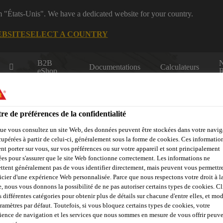
m "États-Unis". We have a dedicated website for your country.
EBSITE
SELECT A COUNTRY
B2B
Documentations
Calculateurs
eShop
R
re de préférences de la confidentialité
ue vous consultez un site Web, des données peuvent être stockées dans votre navig
cupérées à partir de celui-ci, généralement sous la forme de cookies. Ces informatio
nt porter sur vous, sur vos préférences ou sur votre appareil et sont principalement
sées pour s'assurer que le site Web fonctionne correctement. Les informations ne
dustrie
Qui sommes nous
Sika at Work
Centre de Ress
ttent généralement pas de vous identifier directement, mais peuvent vous permettr
icier d'une expérience Web personnalisée. Parce que nous respectons votre droit à la
e, nous vous donnons la possibilité de ne pas autoriser certains types de cookies. C
s différentes catégories pour obtenir plus de détails sur chacune d'entre elles, et mod
aramètres par défaut. Toutefois, si vous bloquez certains types de cookies, votre
ience de navigation et les services que nous sommes en mesure de vous offrir peuv