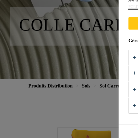
être 
POLI
COLLE CARR
Gére
Produits Distribution
Sols
Sol Carrelage