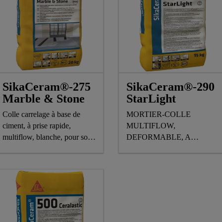
SikaCeram®-275
SikaCeram®-290
Marble & Stone
StarLight
Colle carrelage à base de
MORTIER-COLLE
ciment, à prise rapide,
MULTIFLOW,
multiflow, blanche, pour sol
DEFORMABLE, A
et mur
FAIBLE EMISSION DE
POUSSIERE,
AGGREGATS LEGERS ET
COUVERTURE ELEVEE