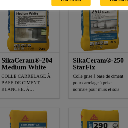
SikaCeram®-204
SikaCeram®-250
Medium White
StarFix
COLLE CARRELAGE À
Colle grise à base de ciment
BASE DE CIMENT,
pour carrelage à prise
BLANCHE, À
normale pour murs et sols
POUSSIÈRE RÉDUITE