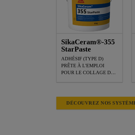
SikaCeram®-355
StarPaste
ADHÉSIF (TYPE D)
PRÊTE À L'EMPLOI
POUR LE COLLAGE DE
CARRELAGES SUR DES
MURS
DÉCOUVREZ NOS SYSTÈM