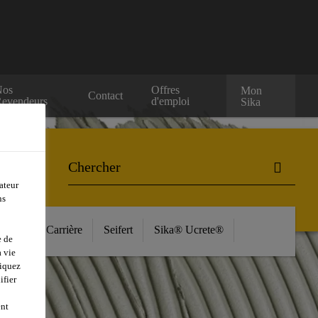
Nos
Offres
Mon
Contact
evendeurs
d'emploi
Sika
ateur
ns
ources
Carrière
Seifert
Sika® Ucrete®
e de
 vie
liquez
ifier
ent