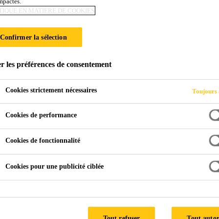
impactés.
TIQUE EN MATIÈRE DE COOKIES
ELAGE
Confirmer la sélection
r les préférences de consentement
Cookies strictement nécessaires
Toujours 
Cookies de performance
Colle Carrelage
Cookies de fonctionnalité
Cookies pour une publicité ciblée
Nos Produits
Tout refuser
Tout autor