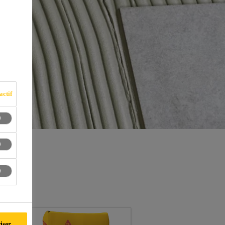
actif
iser