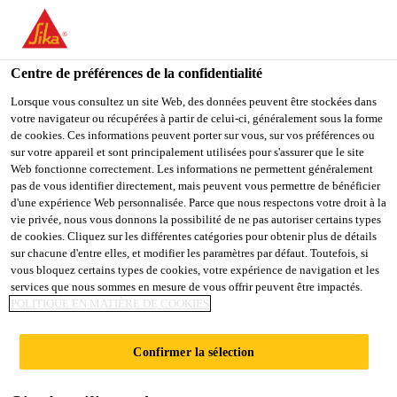
You are accessing "Sika Belgium", it seems you are accessing it
from "États-Unis". We have a dedicated website for your country.
Centre de préférences de la confidentialité
TO
STAY ON THE SIKA
SELECT A
SIKA
Lorsque vous consultez un site Web, des données peuvent être stockées dans
BELGIUM WEBSITE
COUNTRY
votre navigateur ou récupérées à partir de celui-ci, généralement sous la forme
USA
de cookies. Ces informations peuvent porter sur vous, sur vos préférences ou
sur votre appareil et sont principalement utilisées pour s'assurer que le site
Web fonctionne correctement. Les informations ne permettent généralement
Sika Belgium
pas de vous identifier directement, mais peuvent vous permettre de bénéficier
d'une expérience Web personnalisée. Parce que nous respectons votre droit à la
vie privée, nous vous donnons la possibilité de ne pas autoriser certains types
de cookies. Cliquez sur les différentes catégories pour obtenir plus de détails
sur chacune d'entre elles, et modifier les paramètres par défaut. Toutefois, si
vous bloquez certains types de cookies, votre expérience de navigation et les
services que nous sommes en mesure de vous offrir peuvent être impactés.
PROTECTION
POLITIQUE EN MATIÈRE DE COOKIES
DU BÉTON
Confirmer la sélection