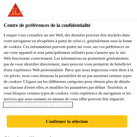
You are accessing "Sika Belgium", it seems you are accessing it
from "États-Unis". We have a dedicated website for your country.
Centre de préférences de la confidentialité
TO
Produits Distribution
...
Sikalastic®-1K ES
STAY ON THE SIKA
SELECT A
SIKA
Lorsque vous consultez un site Web, des données peuvent être stockées dans
BELGIUM WEBSITE
COUNTRY
votre navigateur ou récupérées à partir de celui-ci, généralement sous la forme
USA
de cookies. Ces informations peuvent porter sur vous, sur vos préférences ou
sur votre appareil et sont principalement utilisées pour s'assurer que le site
Web fonctionne correctement. Les informations ne permettent généralement
Sika Belgium
pas de vous identifier directement, mais peuvent vous permettre de bénéficier
Sikalastic®-1K ES
d'une expérience Web personnalisée. Parce que nous respectons votre droit à la
vie privée, nous vous donnons la possibilité de ne pas autoriser certains types
de cookies. Cliquez sur les différentes catégories pour obtenir plus de détails
Mortier flexible, monocomposant, renforcé
sur chacune d'entre elles, et modifier les paramètres par défaut. Toutefois, si
vous bloquez certains types de cookies, votre expérience de navigation et les
de fibres pour l'imperméabilisation
services que nous sommes en mesure de vous offrir peuvent être impactés.
et la protection du béton
POLITIQUE EN MATIÈRE DE COOKIES
Sikalastic®-1K ES est un mortier monocomposant,
Confirmer la sélection
avec capacité de pontage de fissures, renforcé avec
des fibres, à base de ciment modifié aux polymères