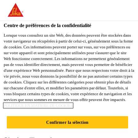
You are accessing "Sika Belgium", it seems you are accessing it
from "États-Unis". We have a dedicated website for your country.
Centre de préférences de la confidentialité
TO
Produits Distribution
...
Sikagard®-850 Primer
STAY ON THE SIKA
SELECT A
SIKA
Lorsque vous consultez un site Web, des données peuvent être stockées dans
BELGIUM WEBSITE
COUNTRY
votre navigateur ou récupérées à partir de celui-ci, généralement sous la forme
USA
de cookies. Ces informations peuvent porter sur vous, sur vos préférences ou
sur votre appareil et sont principalement utilisées pour s'assurer que le site
Web fonctionne correctement. Les informations ne permettent généralement
Sika Belgium
pas de vous identifier directement, mais peuvent vous permettre de bénéficier
Sikagard®-850
d'une expérience Web personnalisée. Parce que nous respectons votre droit à la
vie privée, nous vous donnons la possibilité de ne pas autoriser certains types
Primer
de cookies. Cliquez sur les différentes catégories pour obtenir plus de détails
sur chacune d'entre elles, et modifier les paramètres par défaut. Toutefois, si
vous bloquez certains types de cookies, votre expérience de navigation et les
services que nous sommes en mesure de vous offrir peuvent être impactés.
Primaire pour Sikagard®-850 Clear sur
POLITIQUE EN MATIÈRE DE COOKIES
supports minéraux non revétus
Confirmer la sélection
Sikagard®-850 Primer est un primaire
monocomposant, prêt à l'emploi. Il est conçu pour