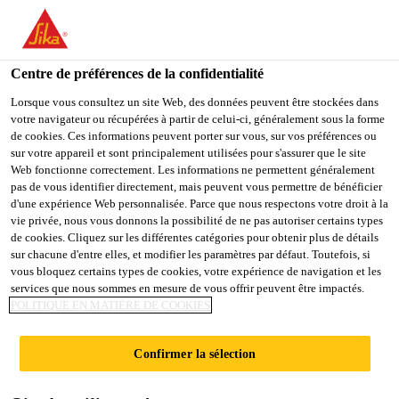
You are accessing "Sika Belgium", it seems you are accessing it
from "États-Unis". We have a dedicated website for your country.
Centre de préférences de la confidentialité
TO
Produits Distribution
...
Sika® Aktivator-205
STAY ON THE SIKA
SELECT A
SIKA
Lorsque vous consultez un site Web, des données peuvent être stockées dans
BELGIUM WEBSITE
COUNTRY
votre navigateur ou récupérées à partir de celui-ci, généralement sous la forme
USA
de cookies. Ces informations peuvent porter sur vous, sur vos préférences ou
sur votre appareil et sont principalement utilisées pour s'assurer que le site
Web fonctionne correctement. Les informations ne permettent généralement
Sika Belgium
pas de vous identifier directement, mais peuvent vous permettre de bénéficier
Sika® Aktivator-
d'une expérience Web personnalisée. Parce que nous respectons votre droit à la
vie privée, nous vous donnons la possibilité de ne pas autoriser certains types
205
de cookies. Cliquez sur les différentes catégories pour obtenir plus de détails
sur chacune d'entre elles, et modifier les paramètres par défaut. Toutefois, si
vous bloquez certains types de cookies, votre expérience de navigation et les
services que nous sommes en mesure de vous offrir peuvent être impactés.
Produit transparent à base de solvants
POLITIQUE EN MATIÈRE DE COOKIES
pour le pré-traitement des supports non
poreux
Confirmer la sélection
Le Sika® Aktivator-205 est un promoteur d'adhésion