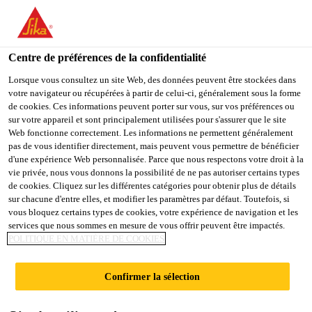
You are accessing "Sika Belgium", it seems you are accessing it
from "États-Unis". We have a dedicated website for your country.
Centre de préférences de la confidentialité
TO
Produits Distribution
...
Sika FastFix®-134 TP
STAY ON THE SIKA
SELECT A
SIKA
Lorsque vous consultez un site Web, des données peuvent être stockées dans
BELGIUM WEBSITE
COUNTRY
votre navigateur ou récupérées à partir de celui-ci, généralement sous la forme
USA
de cookies. Ces informations peuvent porter sur vous, sur vos préférences ou
sur votre appareil et sont principalement utilisées pour s'assurer que le site
Web fonctionne correctement. Les informations ne permettent généralement
Sika Belgium
pas de vous identifier directement, mais peuvent vous permettre de bénéficier
Sika FastFix®-134
d'une expérience Web personnalisée. Parce que nous respectons votre droit à la
vie privée, nous vous donnons la possibilité de ne pas autoriser certains types
TP
de cookies. Cliquez sur les différentes catégories pour obtenir plus de détails
sur chacune d'entre elles, et modifier les paramètres par défaut. Toutefois, si
vous bloquez certains types de cookies, votre expérience de navigation et les
services que nous sommes en mesure de vous offrir peuvent être impactés.
MORTIER POUR LIT DE POSE DE
POLITIQUE EN MATIÈRE DE COOKIES
PAVÉS ET REPROFILAGE RAPIDE DE
VOIES DE CIRCULATION
Confirmer la sélection
Le Sika FastFix®-134 TP est un mortier