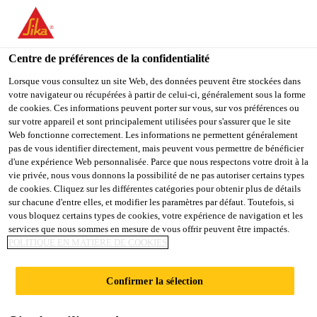
You are accessing "Sika Belgium", it seems you are accessing it
from "États-Unis". We have a dedicated website for your country.
Centre de préférences de la confidentialité
TO
Produits Distribution
...
Sika FastFix®-1 TP
STAY ON THE SIKA
SELECT A
SIKA
Lorsque vous consultez un site Web, des données peuvent être stockées dans
BELGIUM WEBSITE
COUNTRY
votre navigateur ou récupérées à partir de celui-ci, généralement sous la forme
USA
de cookies. Ces informations peuvent porter sur vous, sur vos préférences ou
sur votre appareil et sont principalement utilisées pour s'assurer que le site
Web fonctionne correctement. Les informations ne permettent généralement
Sika Belgium
pas de vous identifier directement, mais peuvent vous permettre de bénéficier
Sika FastFix®-1
d'une expérience Web personnalisée. Parce que nous respectons votre droit à la
vie privée, nous vous donnons la possibilité de ne pas autoriser certains types
TP
de cookies. Cliquez sur les différentes catégories pour obtenir plus de détails
sur chacune d'entre elles, et modifier les paramètres par défaut. Toutefois, si
vous bloquez certains types de cookies, votre expérience de navigation et les
services que nous sommes en mesure de vous offrir peuvent être impactés.
Mortier pour le collage de bordures et îlots
POLITIQUE EN MATIÈRE DE COOKIES
directionnels sur voiries
Confirmer la sélection
Le Sika FastFix®-1 TP est un mortier hydraulique
mono-composant à durcissement rapide.