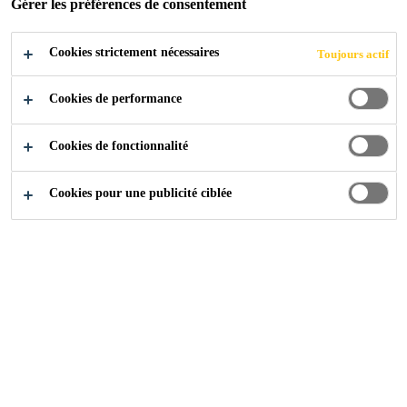
Gérer les préférences de consentement
Excellente adhérence sur béton et enrobé
Cookies strictement nécessaires
Toujours actif
bitumineux.
Bonne résistance aux hydrocarbures.
Cookies de performance
Remise en service rapide.
Cookies de fonctionnalité
CONTACTEZ-NOUS
Cookies pour une publicité ciblée