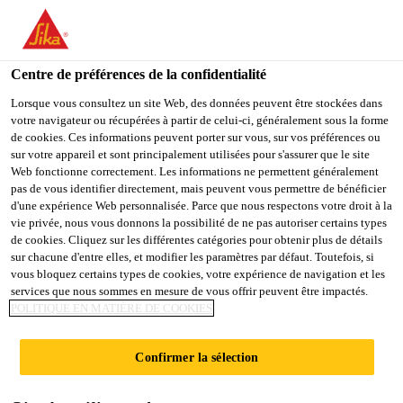
You are accessing "Sika Belgium", it seems you are accessing it
from "États-Unis". We have a dedicated website for your country.
Centre de préférences de la confidentialité
TO
STAY ON THE SIKA
SELECT A
SIKA
Lorsque vous consultez un site Web, des données peuvent être stockées dans
BELGIUM WEBSITE
COUNTRY
votre navigateur ou récupérées à partir de celui-ci, généralement sous la forme
USA
de cookies. Ces informations peuvent porter sur vous, sur vos préférences ou
sur votre appareil et sont principalement utilisées pour s'assurer que le site
THOROSEAL®
Web fonctionne correctement. Les informations ne permettent généralement
Sika Belgium
pas de vous identifier directement, mais peuvent vous permettre de bénéficier
d'une expérience Web personnalisée. Parce que nous respectons votre droit à la
FC
vie privée, nous vous donnons la possibilité de ne pas autoriser certains types
de cookies. Cliquez sur les différentes catégories pour obtenir plus de détails
sur chacune d'entre elles, et modifier les paramètres par défaut. Toutefois, si
THOROSEAL FC est un mélange à base de liants
vous bloquez certains types de cookies, votre expérience de navigation et les
hydrauliques, de sable de silice très pur, parfaitement
services que nous sommes en mesure de vous offrir peuvent être impactés.
POLITIQUE EN MATIÈRE DE COOKIES
calibré et d’adjuvants spécifiques.
Confirmer la sélection
Durable