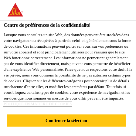
You are accessing "Sika Belgium", it seems you are accessing it
from "États-Unis". We have a dedicated website for your country.
Centre de préférences de la confidentialité
TO
STAY ON THE SIKA
SELECT A
SIKA
Lorsque vous consultez un site Web, des données peuvent être stockées dans
BELGIUM WEBSITE
COUNTRY
votre navigateur ou récupérées à partir de celui-ci, généralement sous la forme
USA
de cookies. Ces informations peuvent porter sur vous, sur vos préférences ou
sur votre appareil et sont principalement utilisées pour s'assurer que le site
THORO®
Web fonctionne correctement. Les informations ne permettent généralement
Sika Belgium
pas de vous identifier directement, mais peuvent vous permettre de bénéficier
d'une expérience Web personnalisée. Parce que nous respectons votre droit à la
WATERPACK
vie privée, nous vous donnons la possibilité de ne pas autoriser certains types
de cookies. Cliquez sur les différentes catégories pour obtenir plus de détails
sur chacune d'entre elles, et modifier les paramètres par défaut. Toutefois, si
Mastic pour l’étanchéité et le colmatage de
vous bloquez certains types de cookies, votre expérience de navigation et les
perforations dans des caves/sous sols. Pour tous
services que nous sommes en mesure de vous offrir peuvent être impactés.
POLITIQUE EN MATIÈRE DE COOKIES
types d’infiltrations.
Confirmer la sélection
Durable