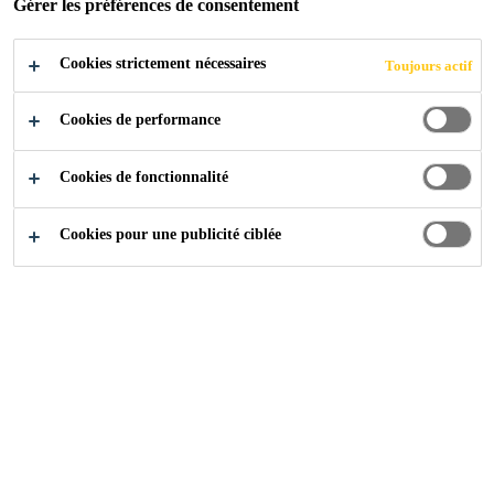
Gérer les préférences de consentement
Reste souple sur une large plage de températures
CONTACTEZ-NOUS
Cookies strictement nécessaires
Toujours actif
Cookies de performance
FICHE DE DONNÉES DE
VOIR TOUS LES
Cookies de fonctionnalité
SÉCURITÉ
DOCUMENTS
Cookies pour une publicité ciblée
Aperçu
Documents
Utilisation
Sikasil WT-480 a une excellente adhérence sur le verre,
les métaux (revêtus), le bois, PVC et de nombreux autres
supports.En combinaison avec des excellentes propriétés