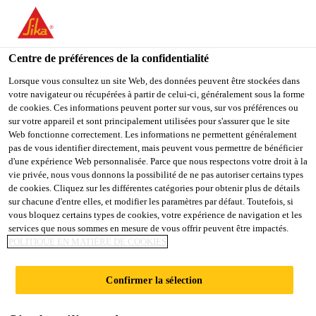
You are accessing "Sika Belgium", it seems you are accessing it
from "États-Unis". We have a dedicated website for your country.
Centre de préférences de la confidentialité
TO
STAY ON THE SIKA
SELECT A
SIKA
Lorsque vous consultez un site Web, des données peuvent être stockées dans
BELGIUM WEBSITE
COUNTRY
votre navigateur ou récupérées à partir de celui-ci, généralement sous la forme
USA
de cookies. Ces informations peuvent porter sur vous, sur vos préférences ou
sur votre appareil et sont principalement utilisées pour s'assurer que le site
Sikasil® WT-480
Web fonctionne correctement. Les informations ne permettent généralement
Sika Belgium
pas de vous identifier directement, mais peuvent vous permettre de bénéficier
d'une expérience Web personnalisée. Parce que nous respectons votre droit à la
Colle à haut module pour le collage structurel de
vie privée, nous vous donnons la possibilité de ne pas autoriser certains types
de cookies. Cliquez sur les différentes catégories pour obtenir plus de détails
vitrage
sur chacune d'entre elles, et modifier les paramètres par défaut. Toutefois, si
vous bloquez certains types de cookies, votre expérience de navigation et les
services que nous sommes en mesure de vous offrir peuvent être impactés.
Excellente adhérence sur la plupart des supports
POLITIQUE EN MATIÈRE DE COOKIES
courants
Résistance exceptionnelle aux UV et au
Confirmer la sélection
vieillissement