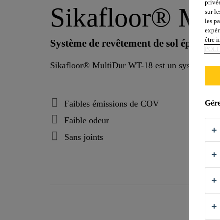
privé
Sikafloor® Mu
sur le
les p
expér
être 
Système de revêtement de sol époxy tex
POLI
Sikafloor® MultiDur WT-18 est un système de re
Faibles émissions de COV
Gére
Faible odeur
Sans joints