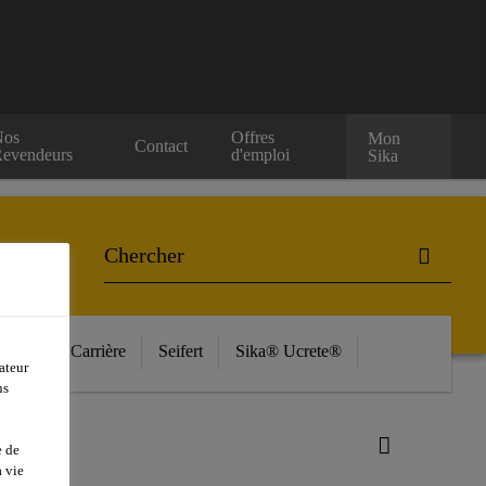
Nos
Offres
Mon
Contact
evendeurs
d'emploi
Sika
ources
Carrière
Seifert
Sika® Ucrete®
ateur
ns
e de
 vie