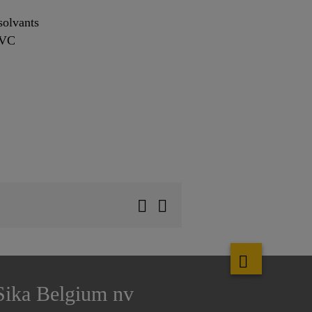
solvants
PVC
Sika Belgium nv