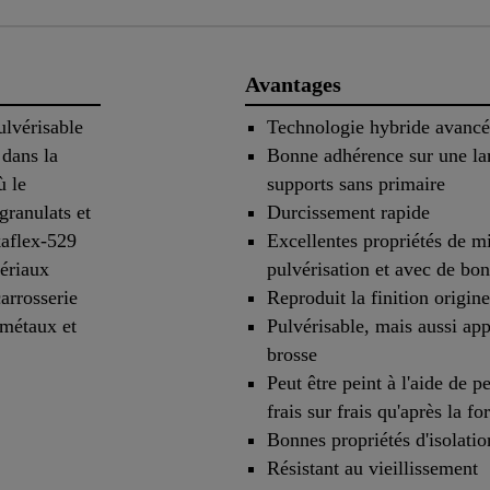
Avantages
ulvérisable
Technologie hybride avanc
 dans la
Bonne adhérence sur une la
ù le
supports sans primaire
granulats et
Durcissement rapide
kaflex-529
Excellentes propriétés de m
ériaux
pulvérisation et avec de bo
arrosserie
Reproduit la finition origine
 métaux et
Pulvérisable, mais aussi app
brosse
Peut être peint à l'aide de p
frais sur frais qu'après la f
Bonnes propriétés d'isolati
Résistant au vieillissement