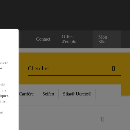
Nos
Offres
Mon
Contact
evendeurs
d'emploi
Sika
ateur
ns
e de
 vie
ources
Carrière
Seifert
Sika® Ucrete®
liquez
ifier
ent