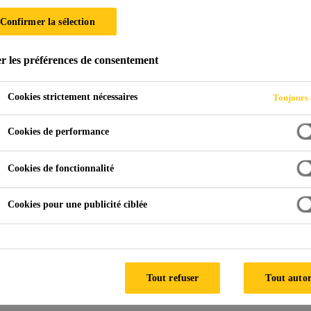
 AT
Confirmer la sélection
r les préférences de consentement
Cookies strictement nécessaires
Toujours 
Cookies de performance
férents supports sans primaire
Cookies de fonctionnalité
C
Cookies pour une publicité ciblée
FICHE TEC
Tout refuser
Tout autor