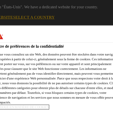
m "États-Unis". We have a dedicated website for your country.
EBSITE
SELECT A COUNTRY
B2B
Documentations
Calculateurs
eShop
R
re de préférences de la confidentialité
ue vous consultez un site Web, des données peuvent être stockées dans votre navig
cupérées à partir de celui-ci, généralement sous la forme de cookies. Ces informatio
nt porter sur vous, sur vos préférences ou sur votre appareil et sont principalement
sées pour s'assurer que le site Web fonctionne correctement. Les informations ne
ttent généralement pas de vous identifier directement, mais peuvent vous permettr
icier d'une expérience Web personnalisée. Parce que nous respectons votre droit à la
dustrie
Qui sommes nous
Sika at Work
Centre de Ress
e, nous vous donnons la possibilité de ne pas autoriser certains types de cookies. C
s différentes catégories pour obtenir plus de détails sur chacune d'entre elles, et mod
aramètres par défaut. Toutefois, si vous bloquez certains types de cookies, votre
ience de navigation et les services que nous sommes en mesure de vous offrir peuv
impactés.
TIQUE EN MATIÈRE DE COOKIES