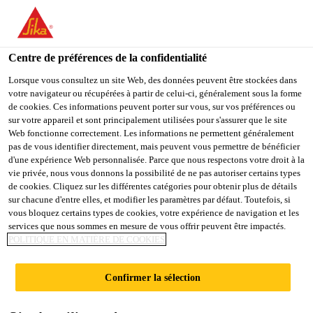
You are accessing "Sika Belgium", it seems you are accessing it
from "États-Unis". We have a dedicated website for your country.
Centre de préférences de la confidentialité
TO
STAY ON THE SIKA
SELECT A
SIKA
Lorsque vous consultez un site Web, des données peuvent être stockées dans
BELGIUM WEBSITE
COUNTRY
votre navigateur ou récupérées à partir de celui-ci, généralement sous la forme
USA
de cookies. Ces informations peuvent porter sur vous, sur vos préférences ou
sur votre appareil et sont principalement utilisées pour s'assurer que le site
Web fonctionne correctement. Les informations ne permettent généralement
Sika Belgium
pas de vous identifier directement, mais peuvent vous permettre de bénéficier
d'une expérience Web personnalisée. Parce que nous respectons votre droit à la
vie privée, nous vous donnons la possibilité de ne pas autoriser certains types
de cookies. Cliquez sur les différentes catégories pour obtenir plus de détails
sur chacune d'entre elles, et modifier les paramètres par défaut. Toutefois, si
CONTACTEZ-NOUS
vous bloquez certains types de cookies, votre expérience de navigation et les
services que nous sommes en mesure de vous offrir peuvent être impactés.
POLITIQUE EN MATIÈRE DE COOKIES
Confirmer la sélection