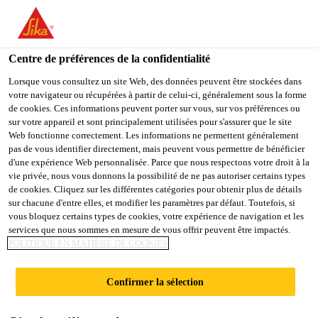
You are accessing "Sika Belgium", it seems you are accessing it
from "États-Unis". We have a dedicated website for your country.
Centre de préférences de la confidentialité
TO
STAY ON THE SIKA
SELECT A
SIKA
Lorsque vous consultez un site Web, des données peuvent être stockées dans
BELGIUM WEBSITE
COUNTRY
votre navigateur ou récupérées à partir de celui-ci, généralement sous la forme
USA
de cookies. Ces informations peuvent porter sur vous, sur vos préférences ou
sur votre appareil et sont principalement utilisées pour s'assurer que le site
Web fonctionne correctement. Les informations ne permettent généralement
Sika Belgium
pas de vous identifier directement, mais peuvent vous permettre de bénéficier
d'une expérience Web personnalisée. Parce que nous respectons votre droit à la
vie privée, nous vous donnons la possibilité de ne pas autoriser certains types
de cookies. Cliquez sur les différentes catégories pour obtenir plus de détails
sur chacune d'entre elles, et modifier les paramètres par défaut. Toutefois, si
vous bloquez certains types de cookies, votre expérience de navigation et les
services que nous sommes en mesure de vous offrir peuvent être impactés.
SIKA
POLITIQUE EN MATIÈRE DE COOKIES
COMFORTFLOO
Confirmer la sélection
R®