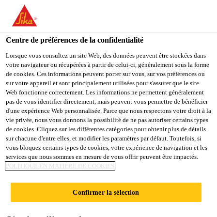
You are accessing "Sika Belgium", it seems you are accessing it
from "États-Unis". We have a dedicated website for your country.
Centre de préférences de la confidentialité
TO
STAY ON THE SIKA
SELECT A
SIKA
Lorsque vous consultez un site Web, des données peuvent être stockées dans
BELGIUM WEBSITE
COUNTRY
votre navigateur ou récupérées à partir de celui-ci, généralement sous la forme
USA
de cookies. Ces informations peuvent porter sur vous, sur vos préférences ou
sur votre appareil et sont principalement utilisées pour s'assurer que le site
Web fonctionne correctement. Les informations ne permettent généralement
Sika Belgium
pas de vous identifier directement, mais peuvent vous permettre de bénéficier
d'une expérience Web personnalisée. Parce que nous respectons votre droit à la
vie privée, nous vous donnons la possibilité de ne pas autoriser certains types
de cookies. Cliquez sur les différentes catégories pour obtenir plus de détails
sur chacune d'entre elles, et modifier les paramètres par défaut. Toutefois, si
SIKA DAY XXL
vous bloquez certains types de cookies, votre expérience de navigation et les
services que nous sommes en mesure de vous offrir peuvent être impactés.
POLITIQUE EN MATIÈRE DE COOKIES
Confirmer la sélection