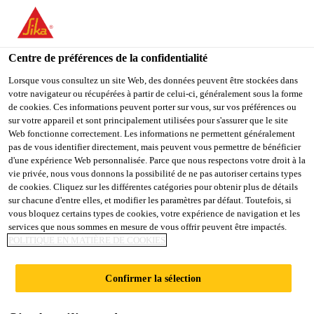
You are accessing "Sika Belgium", it seems you are accessing it
from "États-Unis". We have a dedicated website for your country.
Centre de préférences de la confidentialité
TO
STAY ON THE SIKA
SELECT A
SIKA
Lorsque vous consultez un site Web, des données peuvent être stockées dans
BELGIUM WEBSITE
COUNTRY
votre navigateur ou récupérées à partir de celui-ci, généralement sous la forme
USA
de cookies. Ces informations peuvent porter sur vous, sur vos préférences ou
sur votre appareil et sont principalement utilisées pour s'assurer que le site
Web fonctionne correctement. Les informations ne permettent généralement
Sika Belgium
pas de vous identifier directement, mais peuvent vous permettre de bénéficier
d'une expérience Web personnalisée. Parce que nous respectons votre droit à la
vie privée, nous vous donnons la possibilité de ne pas autoriser certains types
de cookies. Cliquez sur les différentes catégories pour obtenir plus de détails
sur chacune d'entre elles, et modifier les paramètres par défaut. Toutefois, si
vous bloquez certains types de cookies, votre expérience de navigation et les
services que nous sommes en mesure de vous offrir peuvent être impactés.
B2B ESHOP APP
POLITIQUE EN MATIÈRE DE COOKIES
Confirmer la sélection