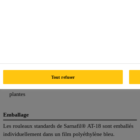
Très durable et longue durée de vie
Le soudage à l'air chaud évite les risques d'incendie
Les membranes de couleur blanche réduisent le coût de
la climatisation en réduisant le transfert de chaleur vers
le bâtiment
Membrane dimensionnellement stable réduit les plis et
augmente la facilité d'utilisation
Résistance accrue aux dommages dus au vent ascendant
Produit stabilisé aux UV avec une longue durée de vie
Tout refuser
dans les zones d'exposition aux UV élevés
Résistance accrue à la pénétration des racines de
plantes
Emballage
Les rouleaux standards de Sarnafil® AT-18 sont emballés
individuellement dans un film polyéthylène bleu.