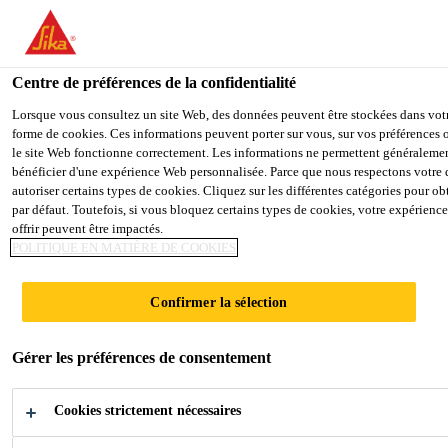
You are accessing "Sika Belgium", it seems you are accessing it fro
country.
Centre de préférences de la confidentialité
TO SIKA USA
STAY ON THE SIKA BELGIUM W
Lorsque vous consultez un site Web, des données peuvent être stockées dans votre
forme de cookies. Ces informations peuvent porter sur vous, sur vos préférences ou
le site Web fonctionne correctement. Les informations ne permettent généralemen
Sika Belgium
bénéficier d'une expérience Web personnalisée. Parce que nous respectons votre dr
Sarnafil® AT-18
autoriser certains types de cookies. Cliquez sur les différentes catégories pour obt
par défaut. Toutefois, si vous bloquez certains types de cookies, votre expérien
offrir peuvent être impactés.
Membrane en polymère FPO de 1,8 mm
POLITIQUE EN MATIÈRE DE COOKIES
d'épaisseur pour l'étanchéité des toits fixés
Confirmer la sélection
mécaniquement et lestés
Sarnafil® AT-18 (épaisseur 1,8 mm) est une
Gérer les préférences de consentement
membrane de toiture synthétique de haute
performance à base de polyoléfine (FPO) avec
Cookies strictement nécessaires
renfort interne en polyester et insertion de voile en