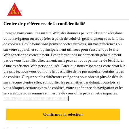
FR
Centre de préférences de la confidentialité
Lorsque vous consultez un site Web, des données peuvent être stockées dans
votre navigateur ou récupérées à partir de celui-ci, généralement sous la forme
AUTOMATIKER / SPS-
de cookies. Ces informations peuvent porter sur vous, sur vos préférences ou
sur votre appareil et sont principalement utilisées pour s'assurer que le site
Web fonctionne correctement. Les informations ne permettent généralement
PROGRAMMIERER /
pas de vous identifier directement, mais peuvent vous permettre de bénéficier
d'une expérience Web personnalisée. Parce que nous respectons votre droit à la
AUTOMATISIERUNGS
vie privée, nous vous donnons la possibilité de ne pas autoriser certains types
de cookies. Cliquez sur les différentes catégories pour obtenir plus de détails
TECHNIKER (M/W/D)
sur chacune d'entre elles, et modifier les paramètres par défaut. Toutefois, si
vous bloquez certains types de cookies, votre expérience de navigation et les
services que nous sommes en mesure de vous offrir peuvent être impactés.
POLITIQUE EN MATIÈRE DE COOKIES
Plein-temps
Ingénierie
Confirmer la sélection
Romanshorn, Thurgau, Switzerland