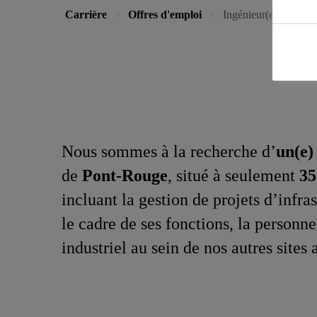
Carrière
Offres d'emploi
Ingénieur(e) de Proje
Nous sommes à la recherche d’
un(e)
de
Pont‑Rouge
, situé à seulement
35
incluant la gestion de projets d’infra
le cadre de ses fonctions, la personn
industriel au sein de nos autres sites