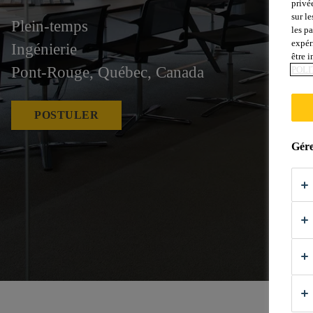
privé
sur le
Plein-temps
les p
expér
Ingénierie
être 
Pont-Rouge, Québec, Canada
POLI
POSTULER
Gére