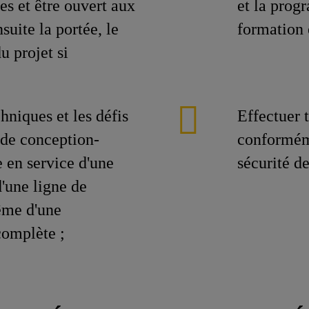
tes et être ouvert aux
et la prog
uite la portée, le
formation 
u projet si
niques et les défis
Effectuer 
 de conception-
conforméme
e en service d'une
sécurité d
'une ligne de
ême d'une
complète ;