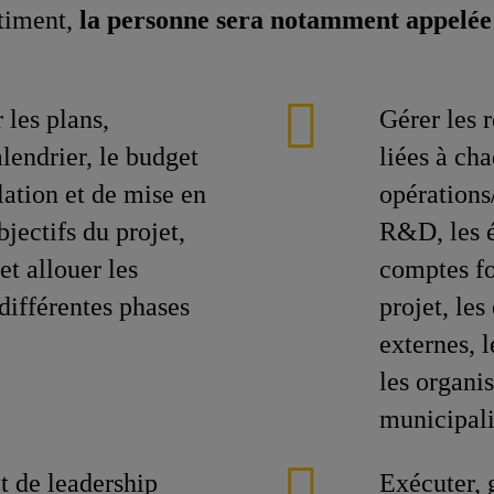
timent,
la personne sera notamment appelée 
r les plans,
Gérer les r
alendrier, le budget
liées à ch
llation et de mise en
opérations
bjectifs du projet,
R&D, les é
et allouer les
comptes fo
différentes phases
projet, les
externes, l
les organi
municipali
et de leadership
Exécuter, 