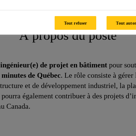
t - Bâtiment
Tout refuser
Tout autor
À propos du poste
 ingénieur(e) de projet en bâtiment
pour sout
 minutes de Québec
. Le rôle consiste à gérer
structure et de développement industriel, la pl
e pourra également contribuer à des projets d’
 au Canada.