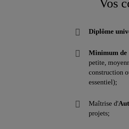
Vos c
Diplôme unive
Minimum de 3 
petite, moyenn
construction o
essentiel);
Maîtrise d'
Au
projets;