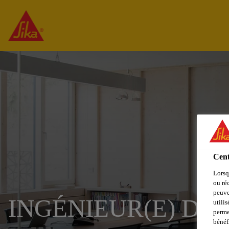
Cent
Lorsq
ou ré
peuve
INGÉNIEUR(E) DE 
utili
perme
bénéf