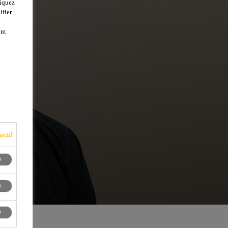
liquez
ifier
ent
actif