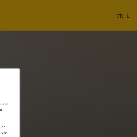
FR
ateur
ns
T
e de
 vie