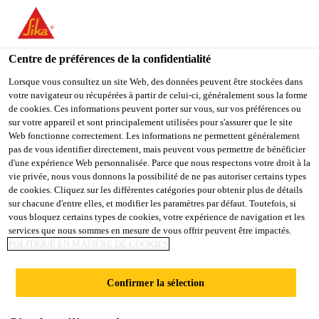
FR
Centre de préférences de la confidentialité
Lorsque vous consultez un site Web, des données peuvent être stockées dans
votre navigateur ou récupérées à partir de celui-ci, généralement sous la forme
PROJECT SALES
de cookies. Ces informations peuvent porter sur vous, sur vos préférences ou
sur votre appareil et sont principalement utilisées pour s'assurer que le site
Web fonctionne correctement. Les informations ne permettent généralement
REPRESENTATIVE
pas de vous identifier directement, mais peuvent vous permettre de bénéficier
d'une expérience Web personnalisée. Parce que nous respectons votre droit à la
vie privée, nous vous donnons la possibilité de ne pas autoriser certains types
de cookies. Cliquez sur les différentes catégories pour obtenir plus de détails
Plein-temps | Hybride
sur chacune d'entre elles, et modifier les paramètres par défaut. Toutefois, si
vous bloquez certains types de cookies, votre expérience de navigation et les
Vente
services que nous sommes en mesure de vous offrir peuvent être impactés.
Chicago, Illinois, United States
POLITIQUE EN MATIÈRE DE COOKIES
75000 - 100000 USD per year
Confirmer la sélection
POSTULER