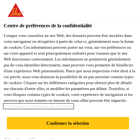
FR
Centre de préférences de la confidentialité
Lorsque vous consultez un site Web, des données peuvent être stockées dans
votre navigateur ou récupérées à partir de celui-ci, généralement sous la forme
LOGISTIKMITARBEITE
de cookies. Ces informations peuvent porter sur vous, sur vos préférences ou
sur votre appareil et sont principalement utilisées pour s'assurer que le site
Web fonctionne correctement. Les informations ne permettent généralement
R
pas de vous identifier directement, mais peuvent vous permettre de bénéficier
d'une expérience Web personnalisée. Parce que nous respectons votre droit à la
FERTIGWARENLAGER
vie privée, nous vous donnons la possibilité de ne pas autoriser certains types
de cookies. Cliquez sur les différentes catégories pour obtenir plus de détails
(M/W/D)
sur chacune d'entre elles, et modifier les paramètres par défaut. Toutefois, si
vous bloquez certains types de cookies, votre expérience de navigation et les
services que nous sommes en mesure de vous offrir peuvent être impactés.
POLITIQUE EN MATIÈRE DE COOKIES
Plein-temps
Supply Chain
Confirmer la sélection
Rosendahl, North Rhine-Westphalia,