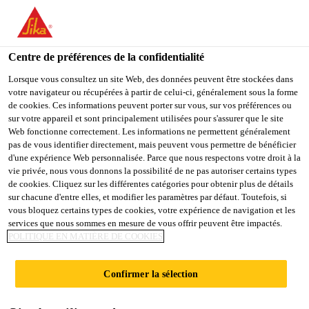
FR
Centre de préférences de la confidentialité
Lorsque vous consultez un site Web, des données peuvent être stockées dans
votre navigateur ou récupérées à partir de celui-ci, généralement sous la forme
OPÉRATEUR(S) /
de cookies. Ces informations peuvent porter sur vous, sur vos préférences ou
sur votre appareil et sont principalement utilisées pour s'assurer que le site
Web fonctionne correctement. Les informations ne permettent généralement
OPÉRATRICES(S)
pas de vous identifier directement, mais peuvent vous permettre de bénéficier
d'une expérience Web personnalisée. Parce que nous respectons votre droit à la
(HORAIRE DE SOIR)
vie privée, nous vous donnons la possibilité de ne pas autoriser certains types
de cookies. Cliquez sur les différentes catégories pour obtenir plus de détails
sur chacune d'entre elles, et modifier les paramètres par défaut. Toutefois, si
vous bloquez certains types de cookies, votre expérience de navigation et les
Plein-temps
services que nous sommes en mesure de vous offrir peuvent être impactés.
POLITIQUE EN MATIÈRE DE COOKIES
Manufacturing
Boisbriand, Québec, Canada
Confirmer la sélection