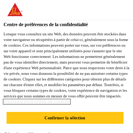
FR
Centre de préférences de la confidentialité
Lorsque vous consultez un site Web, des données peuvent être stockées dans
votre navigateur ou récupérées à partir de celui-ci, généralement sous la forme
ESTAGIÁRIO DE
de cookies. Ces informations peuvent porter sur vous, sur vos préférences ou
sur votre appareil et sont principalement utilisées pour s'assurer que le site
Web fonctionne correctement. Les informations ne permettent généralement
SEGURANÇA DO
pas de vous identifier directement, mais peuvent vous permettre de bénéficier
d'une expérience Web personnalisée. Parce que nous respectons votre droit à la
TRABALHO
vie privée, nous vous donnons la possibilité de ne pas autoriser certains types
de cookies. Cliquez sur les différentes catégories pour obtenir plus de détails
sur chacune d'entre elles, et modifier les paramètres par défaut. Toutefois, si
vous bloquez certains types de cookies, votre expérience de navigation et les
Plein-temps
services que nous sommes en mesure de vous offrir peuvent être impactés.
POLITIQUE EN MATIÈRE DE COOKIES
Manufacturing
Osasco, State of São Paulo, Brazil
Confirmer la sélection