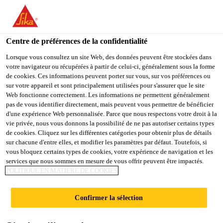
FR
Centre de préférences de la confidentialité
Lorsque vous consultez un site Web, des données peuvent être stockées dans
votre navigateur ou récupérées à partir de celui-ci, généralement sous la forme
LEHRSTELLE
de cookies. Ces informations peuvent porter sur vous, sur vos préférences ou
sur votre appareil et sont principalement utilisées pour s'assurer que le site
Web fonctionne correctement. Les informations ne permettent généralement
LOGISTIKER/-IN EFZ
pas de vous identifier directement, mais peuvent vous permettre de bénéficier
d'une expérience Web personnalisée. Parce que nous respectons votre droit à la
2027
vie privée, nous vous donnons la possibilité de ne pas autoriser certains types
de cookies. Cliquez sur les différentes catégories pour obtenir plus de détails
sur chacune d'entre elles, et modifier les paramètres par défaut. Toutefois, si
vous bloquez certains types de cookies, votre expérience de navigation et les
Plein-temps
services que nous sommes en mesure de vous offrir peuvent être impactés.
POLITIQUE EN MATIÈRE DE COOKIES
Production
Düdingen, Canton of Fribourg, Switzerland
Confirmer la sélection