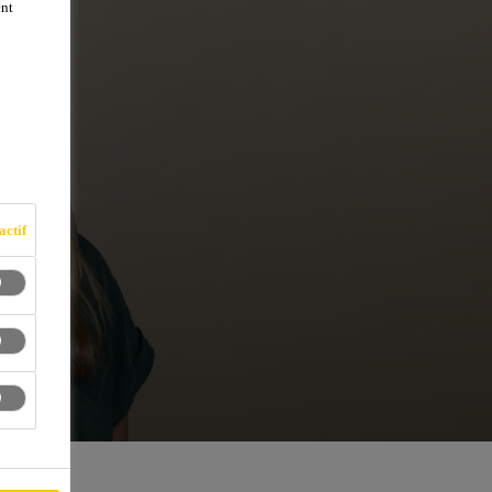
ent
actif