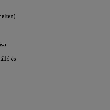
melten)
ása
álló és