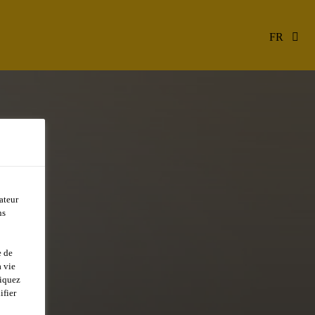
FR
ateur
ns
e de
 vie
liquez
ifier