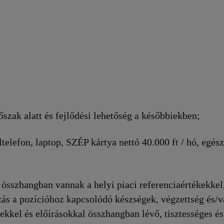
szak alatt és fejlődési lehetőség a későbbiekben;
elefon, laptop, SZÉP kártya nettó 40.000 ft / hó, egész
összhangban vannak a helyi piaci referenciaértékekkel
azás a pozícióhoz kapcsolódó készségek, végzettség és/
kkel és előírásokkal összhangban lévő, tisztességes és 