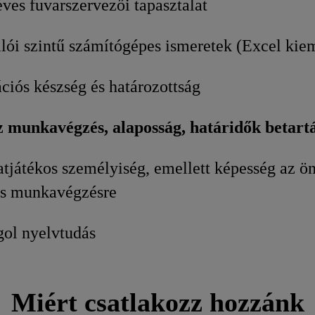
ves fuvarszervezői tapasztalat
álói szintű számítógépes ismeretek (Excel kie
iós készség és határozottság
z munkavégzés, alaposság, határidők betart
atjátékos személyiség, emellett képesség az ön
jes munkavégzésre
gol nyelvtudás
Miért csatlakozz hozzánk