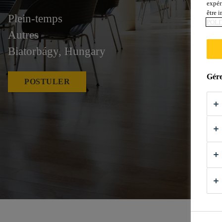
expér
être 
Plein-temps
POLI
Autres
Biatorbágy, Hungary
Gére
POSTULER