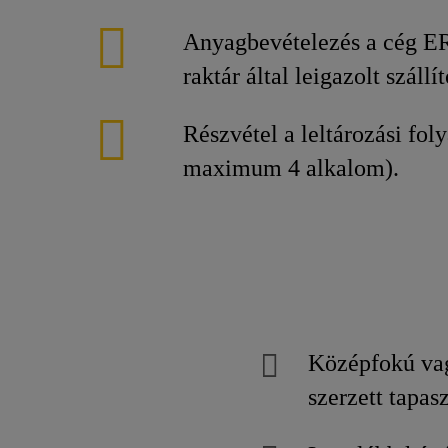
Anyagbevételezés a cég ER
raktár által leigazolt szállí
Részvétel a leltározási fo
maximum 4 alkalom).
Középfokú vag
szerzett tapasz