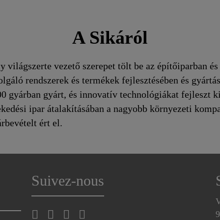
A Sikáról
y világszerte vezető szerepet tölt be az építőiparban és
zolgáló rendszerek és termékek fejlesztésében és gyártá
0 gyárban gyárt, és innovatív technológiákat fejleszt k
lekedési ipar átalakításában a nagyobb környezeti kompa
bevételt ért el.
Suivez-nous
V
9