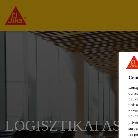
Cent
Lorsq
ou ré
peuve
utili
perme
bénéf
LOGISZTIKAI ASS
privé
sur le
les p