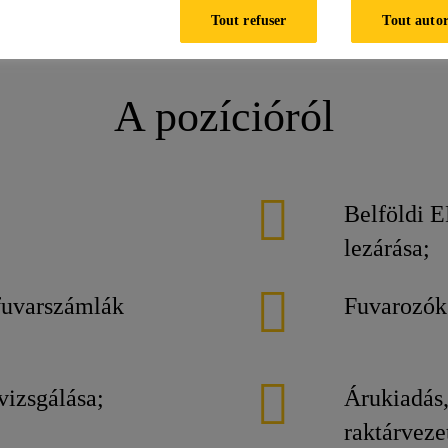
ns
Tout refuser
Tout autor
A pozícióról
Belföldi E
lezárása;
 fuvarszámlák
Fuvarozók 
vizsgálása;
Árukiadás,
raktárveze