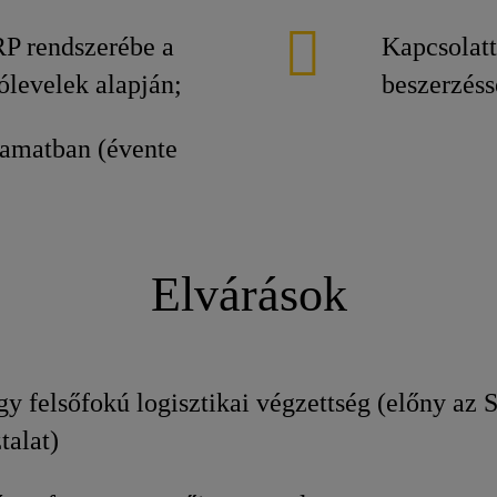
P rendszerébe a
Kapcsolatta
tólevelek alapján;
beszerzéss
lyamatban (évente
Elvárások
y felsőfokú logisztikai végzettség (előny az
talat)