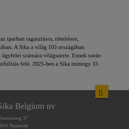
 az iparban ragasztásra, tömítésre,
sában. A Sika a világ 103 országában
i ügyfelei számára világszerte. Ennek során
tibilitás felé. 2025-ben a Sika mintegy 33
Sika Belgium nv
enecoweg 37
810 Nazareth