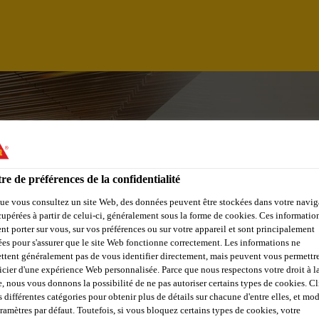
re de préférences de la confidentialité
ue vous consultez un site Web, des données peuvent être stockées dans votre navig
cupérées à partir de celui-ci, généralement sous la forme de cookies. Ces informatio
nt porter sur vous, sur vos préférences ou sur votre appareil et sont principalement
sées pour s'assurer que le site Web fonctionne correctement. Les informations ne
ttent généralement pas de vous identifier directement, mais peuvent vous permettr
icier d'une expérience Web personnalisée. Parce que nous respectons votre droit à la
ZISZTENS
e, nous vous donnons la possibilité de ne pas autoriser certains types de cookies. C
s différentes catégories pour obtenir plus de détails sur chacune d'entre elles, et mod
aramètres par défaut. Toutefois, si vous bloquez certains types de cookies, votre