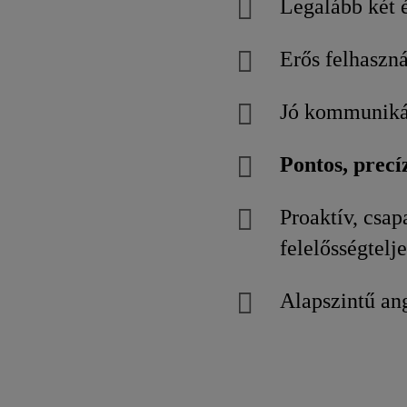
Legalább két é
Erős felhaszn
Jó kommunikác
Pontos, precí
Proaktív, csap
felelősségtel
Alapszintű an