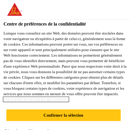
FR
Centre de préférences de la confidentialité
Lorsque vous consultez un site Web, des données peuvent être stockées dans
votre navigateur ou récupérées à partir de celui-ci, généralement sous la forme
SALES ENGINEER
de cookies. Ces informations peuvent porter sur vous, sur vos préférences ou
sur votre appareil et sont principalement utilisées pour s'assurer que le site
Web fonctionne correctement. Les informations ne permettent généralement
INFRASTRUCTURE
pas de vous identifier directement, mais peuvent vous permettre de bénéficier
d'une expérience Web personnalisée. Parce que nous respectons votre droit à la
vie privée, nous vous donnons la possibilité de ne pas autoriser certains types
de cookies. Cliquez sur les différentes catégories pour obtenir plus de détails
Plein-temps
sur chacune d'entre elles, et modifier les paramètres par défaut. Toutefois, si
vous bloquez certains types de cookies, votre expérience de navigation et les
Customer Service
services que nous sommes en mesure de vous offrir peuvent être impactés.
Ksar-Said, Tunis Governorate, Tunisia
POLITIQUE EN MATIÈRE DE COOKIES
Confirmer la sélection
POSTULER