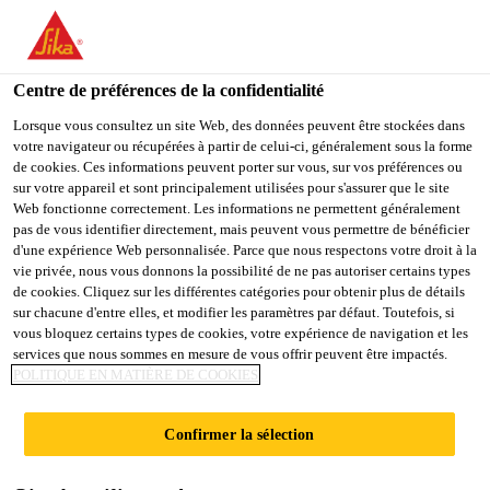
FR
Centre de préférences de la confidentialité
Lorsque vous consultez un site Web, des données peuvent être stockées dans
votre navigateur ou récupérées à partir de celui-ci, généralement sous la forme
SALES & TECHNICAL
de cookies. Ces informations peuvent porter sur vous, sur vos préférences ou
sur votre appareil et sont principalement utilisées pour s'assurer que le site
Web fonctionne correctement. Les informations ne permettent généralement
EXECUTIVE
pas de vous identifier directement, mais peuvent vous permettre de bénéficier
d'une expérience Web personnalisée. Parce que nous respectons votre droit à la
(ADMIXTURE
vie privée, nous vous donnons la possibilité de ne pas autoriser certains types
de cookies. Cliquez sur les différentes catégories pour obtenir plus de détails
CONCRETE)
sur chacune d'entre elles, et modifier les paramètres par défaut. Toutefois, si
vous bloquez certains types de cookies, votre expérience de navigation et les
services que nous sommes en mesure de vous offrir peuvent être impactés.
POLITIQUE EN MATIÈRE DE COOKIES
Plein-temps
Vente
Confirmer la sélection
Yangon, Yangon Region, Myanmar