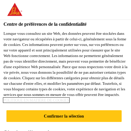
FR
Centre de préférences de la confidentialité
Lorsque vous consultez un site Web, des données peuvent être stockées dans
votre navigateur ou récupérées à partir de celui-ci, généralement sous la forme
HRBP & RECRUITING
de cookies. Ces informations peuvent porter sur vous, sur vos préférences ou
sur votre appareil et sont principalement utilisées pour s'assurer que le site
Web fonctionne correctement. Les informations ne permettent généralement
AND TRAINING
pas de vous identifier directement, mais peuvent vous permettre de bénéficier
d'une expérience Web personnalisée. Parce que nous respectons votre droit à la
vie privée, nous vous donnons la possibilité de ne pas autoriser certains types
de cookies. Cliquez sur les différentes catégories pour obtenir plus de détails
Plein-temps
sur chacune d'entre elles, et modifier les paramètres par défaut. Toutefois, si
vous bloquez certains types de cookies, votre expérience de navigation et les
Human Resources
services que nous sommes en mesure de vous offrir peuvent être impactés.
Corlătești, Județul Prahova, Romania
POLITIQUE EN MATIÈRE DE COOKIES
Confirmer la sélection
POSTULER