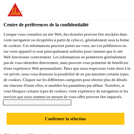
FR
Centre de préférences de la confidentialité
Lorsque vous consultez un site Web, des données peuvent être stockées dans
votre navigateur ou récupérées à partir de celui-ci, généralement sous la forme
TECHNICAL SALES
de cookies. Ces informations peuvent porter sur vous, sur vos préférences ou
sur votre appareil et sont principalement utilisées pour s'assurer que le site
Web fonctionne correctement. Les informations ne permettent généralement
ENGINEER - BALI-
pas de vous identifier directement, mais peuvent vous permettre de bénéficier
d'une expérience Web personnalisée. Parce que nous respectons votre droit à la
NTB-NTT
vie privée, nous vous donnons la possibilité de ne pas autoriser certains types
de cookies. Cliquez sur les différentes catégories pour obtenir plus de détails
sur chacune d'entre elles, et modifier les paramètres par défaut. Toutefois, si
vous bloquez certains types de cookies, votre expérience de navigation et les
Plein-temps | Hybride
services que nous sommes en mesure de vous offrir peuvent être impactés.
POLITIQUE EN MATIÈRE DE COOKIES
Production
Denpasar, Bali, Indonesia
Confirmer la sélection