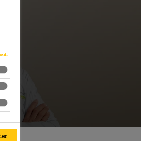
actif
iser