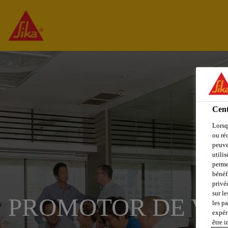
Cent
Lorsq
ou ré
peuve
utili
perme
bénéf
privé
sur le
PROMOTOR DE VE
les p
expér
être 