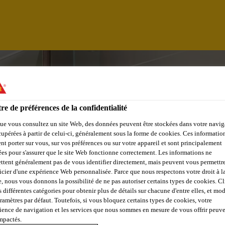
re de préférences de la confidentialité
ue vous consultez un site Web, des données peuvent être stockées dans votre navig
cupérées à partir de celui-ci, généralement sous la forme de cookies. Ces informatio
nt porter sur vous, sur vos préférences ou sur votre appareil et sont principalement
sées pour s'assurer que le site Web fonctionne correctement. Les informations ne
ttent généralement pas de vous identifier directement, mais peuvent vous permettr
icier d'une expérience Web personnalisée. Parce que nous respectons votre droit à la
e, nous vous donnons la possibilité de ne pas autoriser certains types de cookies. C
s différentes catégories pour obtenir plus de détails sur chacune d'entre elles, et mod
NTAS
aramètres par défaut. Toutefois, si vous bloquez certains types de cookies, votre
ience de navigation et les services que nous sommes en mesure de vous offrir peuv
impactés.