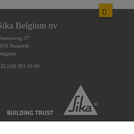
Sika Belgium nv
enecoweg 37
810 Nazareth
elgium
32 (0)9 381 65 00