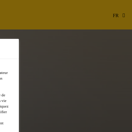
FR
ateur
ns
e de
 vie
liquez
ifier
ent