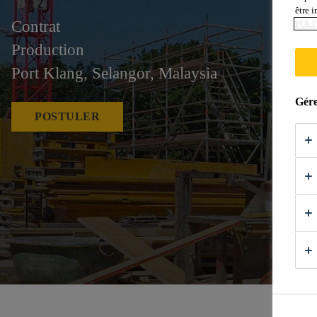
être 
Contrat
POLI
Production
Port Klang, Selangor, Malaysia
Gére
POSTULER