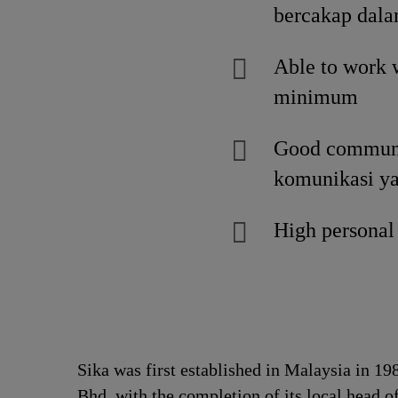
bercakap dala
Able to work
minimum
Good communic
komunikasi ya
High personal 
Sika was first established in Malaysia in 1
Bhd, with the completion of its local head o