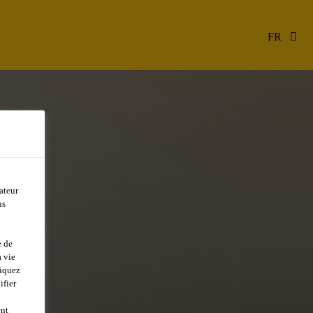
FR
ateur
ns
e de
 vie
liquez
ifier
ent