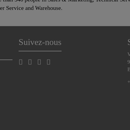
mer Service and Warehouse.
Suivez-nous
V
9
B
+