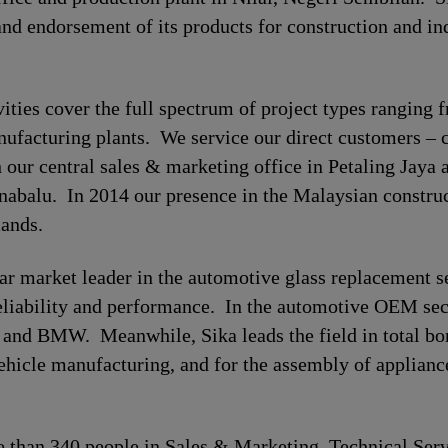
and endorsement of its products for construction and ind
ivities cover the full spectrum of project types ranging
manufacturing plants. We service our direct customers – 
h our central sales & marketing office in Petaling Jaya 
abalu. In 2014 our presence in the Malaysian construc
mands.
ear market leader in the automotive glass replacement 
reliability and performance. In the automotive OEM sec
nd BMW. Meanwhile, Sika leads the field in total bon
 vehicle manufacturing, and for the assembly of applian
than 340 people in Sales & Marketing, Technical Serv