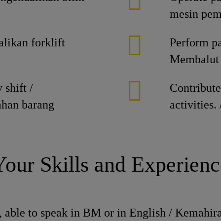
mesin pem
likan forklift
Perform pa
Membalut d
 shift /
Contribute
han barang
activities
Your Skills and Experienc
s, able to speak in BM or in English / Kemahi