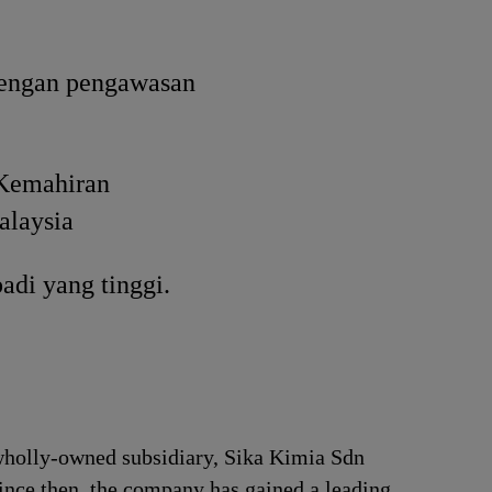
dengan pengawasan
 Kemahiran
alaysia
adi yang tinggi.
 wholly-owned subsidiary, Sika Kimia Sdn
Since then, the company has gained a leading