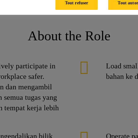
Tout refuser
Tout autor
ntract
About the Role
ively participate in
Load small
orkplace safer.
bahan ke 
tan dan mengambil
am semua tugas yang
 tempat kerja lebih
ngendalikan bilik
Operate p