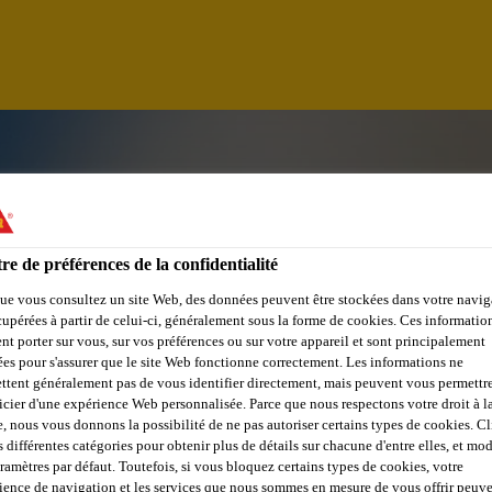
re de préférences de la confidentialité
ue vous consultez un site Web, des données peuvent être stockées dans votre navig
cupérées à partir de celui-ci, généralement sous la forme de cookies. Ces informatio
nt porter sur vous, sur vos préférences ou sur votre appareil et sont principalement
sées pour s'assurer que le site Web fonctionne correctement. Les informations ne
ttent généralement pas de vous identifier directement, mais peuvent vous permettr
icier d'une expérience Web personnalisée. Parce que nous respectons votre droit à la
e, nous vous donnons la possibilité de ne pas autoriser certains types de cookies. C
 - CONTRACT
s différentes catégories pour obtenir plus de détails sur chacune d'entre elles, et mod
aramètres par défaut. Toutefois, si vous bloquez certains types de cookies, votre
ience de navigation et les services que nous sommes en mesure de vous offrir peuv