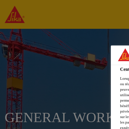
Cent
Lorsq
ou ré
peuve
utili
perme
bénéf
privé
GENERAL WORKER
sur le
les p
expér