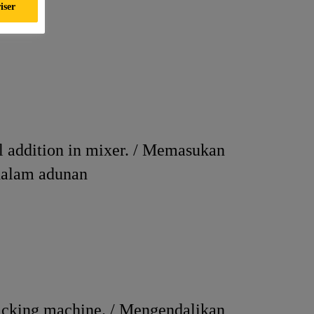
iser
 addition in mixer. / Memasukan
dalam adunan
acking machine. / Mengendalikan