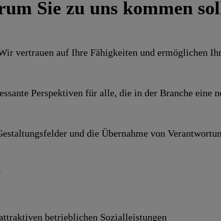
um Sie zu uns kommen sol
 Wir vertrauen auf Ihre Fähig­keiten und ermög­lichen I
es­sante Perspek­tiven für alle, die in der Branche ein
e­stal­tungs­felder und die Über­nahme von Ver­ant­wor­tun
N
ttraktiven betrieb­lichen Sozial­leistungen