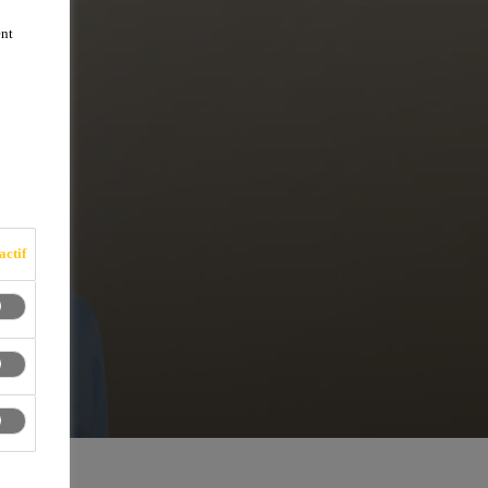
ent
actif