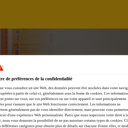
re de préférences de la confidentialité
ue vous consultez un site Web, des données peuvent être stockées dans votre navig
cupérées à partir de celui-ci, généralement sous la forme de cookies. Ces informatio
nt porter sur vous, sur vos préférences ou sur votre appareil et sont principalement
NAGER (M/W/D)
sées pour s'assurer que le site Web fonctionne correctement. Les informations ne
ttent généralement pas de vous identifier directement, mais peuvent vous permettr
icier d'une expérience Web personnalisée. Parce que nous respectons votre droit à la
e, nous vous donnons la possibilité de ne pas autoriser certains types de cookies. C
s différentes catégories pour obtenir plus de détails sur chacune d'entre elles, et mod