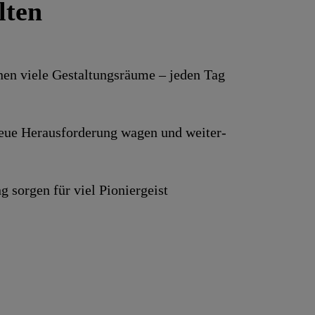
lten
hnen viele Gestaltungs­räume – jeden Tag
e neue Heraus­forderung wagen und weiter­
g sorgen für viel Pionier­geist