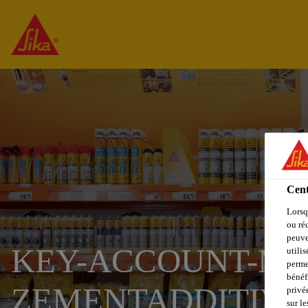
Cent
Lorsq
ou ré
peuve
KEY-ACCOUNT-MA
utili
perme
bénéf
ZEMENTADDITIVE
privé
sur le