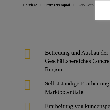
Carrière
Offres d'emploi
Key-Account-Manage
Betreuung und Ausbau der 
Geschäftsbereiches Concr
Region
Selbstständige Erarbeitung
Marktpotentiale
Erarbeitung von kundenspe