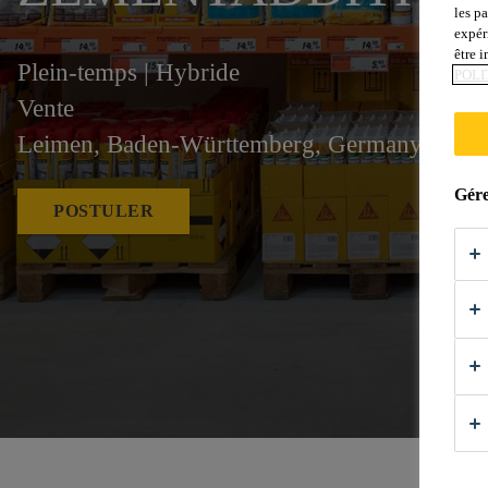
les p
expér
être 
Plein-temps | Hybride
POLI
Vente
Leimen, Baden-Württemberg, Germany
Gére
POSTULER