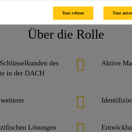
r (m/w/d) Zementadditive
Tout refuser
Tout autor
Über die Rolle
Schlüsselkunden des
Aktive Ma
ete in der DACH
 weiterer
Identifizi
zifischen Lösungen
Entwicklu