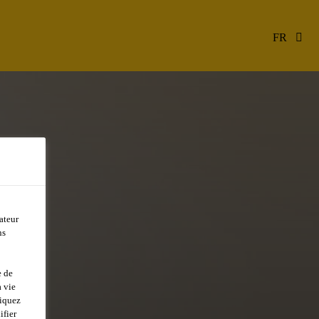
FR
ateur
ns
e de
 vie
liquez
ifier