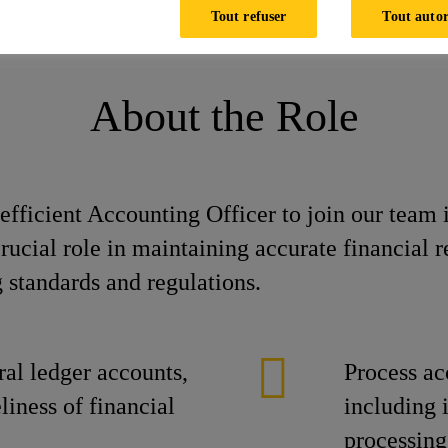
Tout refuser
Tout autor
About the Role
efficient Accounting Officer to join our team 
rucial role in maintaining accurate financial r
 standards and regulations.
al ledger accounts,
Process ac
iness of financial
including 
processing