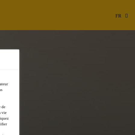
FR
ateur
ns
e de
 vie
liquez
ifier