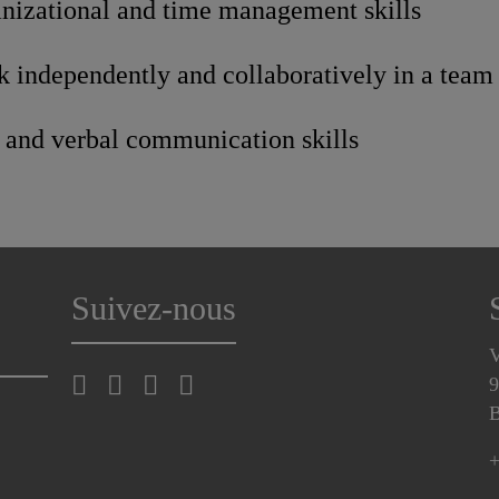
anizational and time management skills
rk independently and collaboratively in a tea
n and verbal communication skills
Suivez-nous
V
9
B
+