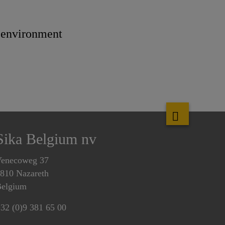
m environment
Sika Belgium nv
enecoweg 37
810 Nazareth
elgium
32 (0)9 381 65 00