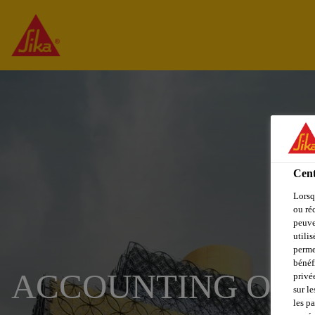
Cent
Lorsq
ou ré
peuve
utili
perme
bénéf
ACCOUNTING OFF
privé
sur le
les p