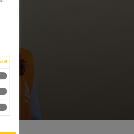
ent
actif