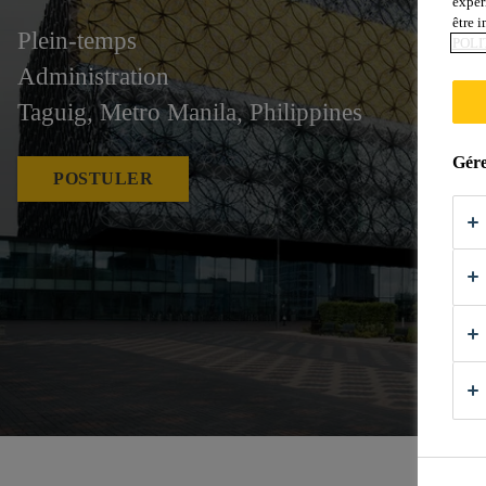
expér
être 
Plein-temps
POLI
Administration
Taguig, Metro Manila, Philippines
Gére
POSTULER