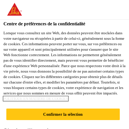
FR
Centre de préférences de la confidentialité
Lorsque vous consultez un site Web, des données peuvent être stockées dans
votre navigateur ou récupérées à partir de celui-ci, généralement sous la forme
LAB TECHNICIAN -
de cookies. Ces informations peuvent porter sur vous, sur vos préférences ou
sur votre appareil et sont principalement utilisées pour s'assurer que le site
Web fonctionne correctement. Les informations ne permettent généralement
PRODUCT
pas de vous identifier directement, mais peuvent vous permettre de bénéficier
d'une expérience Web personnalisée. Parce que nous respectons votre droit à la
DEVELOPMENT & LAB
vie privée, nous vous donnons la possibilité de ne pas autoriser certains types
de cookies. Cliquez sur les différentes catégories pour obtenir plus de détails
/ CONCRETE
sur chacune d'entre elles, et modifier les paramètres par défaut. Toutefois, si
vous bloquez certains types de cookies, votre expérience de navigation et les
services que nous sommes en mesure de vous offrir peuvent être impactés.
POLITIQUE EN MATIÈRE DE COOKIES
Plein-temps
Research
Confirmer la sélection
Chigasaki, Kanagawa, Japan