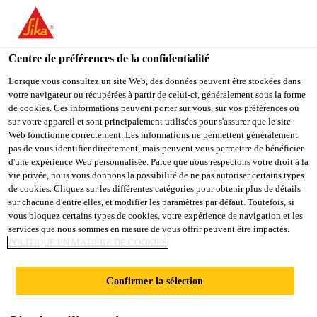
FR
Centre de préférences de la confidentialité
Lorsque vous consultez un site Web, des données peuvent être stockées dans
votre navigateur ou récupérées à partir de celui-ci, généralement sous la forme
LÍDER DE PRODUÇÃO
de cookies. Ces informations peuvent porter sur vous, sur vos préférences ou
sur votre appareil et sont principalement utilisées pour s'assurer que le site
Web fonctionne correctement. Les informations ne permettent généralement
E ARMAZÉM
pas de vous identifier directement, mais peuvent vous permettre de bénéficier
d'une expérience Web personnalisée. Parce que nous respectons votre droit à la
vie privée, nous vous donnons la possibilité de ne pas autoriser certains types
de cookies. Cliquez sur les différentes catégories pour obtenir plus de détails
Plein-temps
sur chacune d'entre elles, et modifier les paramètres par défaut. Toutefois, si
vous bloquez certains types de cookies, votre expérience de navigation et les
Vente
services que nous sommes en mesure de vous offrir peuvent être impactés.
Cravinhos, State of São Paulo, Brazil
POLITIQUE EN MATIÈRE DE COOKIES
Confirmer la sélection
POSTULER