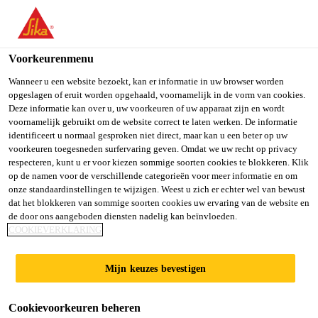
Voorkeurenmenu
Wanneer u een website bezoekt, kan er informatie in uw browser worden
opgeslagen of eruit worden opgehaald, voornamelijk in de vorm van cookies.
Deze informatie kan over u, uw voorkeuren of uw apparaat zijn en wordt
HEEFT U AL EENS
voornamelijk gebruikt om de website correct te laten werken. De informatie
identificeert u normaal gesproken niet direct, maar kan u een beter op uw
voorkeuren toegesneden surfervaring geven. Omdat we uw recht op privacy
EEN NAADLOZE
respecteren, kunt u er voor kiezen sommige soorten cookies te blokkeren. Klik
op de namen voor de verschillende categorieën voor meer informatie en om
onze standaardinstellingen te wijzigen. Weest u zich er echter wel van bewust
VLOER GELEGD
dat het blokkeren van sommige soorten cookies uw ervaring van de website en
de door ons aangeboden diensten nadelig kan beïnvloeden.
COOKIEVERKLARING
OP ÉÉN DAG?
Mijn keuzes bevestigen
Ontdek onze snel uithardende systemen
Cookievoorkeuren beheren