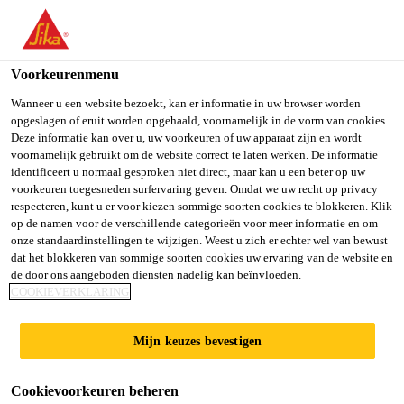
NL
Voorkeurenmenu
Wanneer u een website bezoekt, kan er informatie in uw browser worden
opgeslagen of eruit worden opgehaald, voornamelijk in de vorm van cookies.
SPECIFICATIONS -
Deze informatie kan over u, uw voorkeuren of uw apparaat zijn en wordt
voornamelijk gebruikt om de website correct te laten werken. De informatie
identificeert u normaal gesproken niet direct, maar kan u een beter op uw
WEST , MUMBAI
voorkeuren toegesneden surfervaring geven. Omdat we uw recht op privacy
respecteren, kunt u er voor kiezen sommige soorten cookies te blokkeren. Klik
op de namen voor de verschillende categorieën voor meer informatie en om
onze standaardinstellingen te wijzigen. Weest u zich er echter wel van bewust
Full-time
dat het blokkeren van sommige soorten cookies uw ervaring van de website en
de door ons aangeboden diensten nadelig kan beïnvloeden.
Sales
COOKIEVERKLARING
Mumbai, Maharashtra, India
Mijn keuzes bevestigen
SOLLICITEER
Cookievoorkeuren beheren