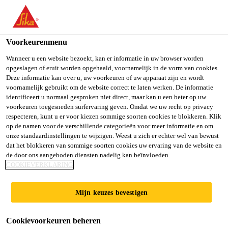
Voorkeurenmenu
Wanneer u een website bezoekt, kan er informatie in uw browser worden
opgeslagen of eruit worden opgehaald, voornamelijk in de vorm van cookies.
Deze informatie kan over u, uw voorkeuren of uw apparaat zijn en wordt
CONTACTEER MIJ
voornamelijk gebruikt om de website correct te laten werken. De informatie
identificeert u normaal gesproken niet direct, maar kan u een beter op uw
voorkeuren toegesneden surfervaring geven. Omdat we uw recht op privacy
- CONTACTEZ-
respecteren, kunt u er voor kiezen sommige soorten cookies te blokkeren. Klik
op de namen voor de verschillende categorieën voor meer informatie en om
onze standaardinstellingen te wijzigen. Weest u zich er echter wel van bewust
MOI
dat het blokkeren van sommige soorten cookies uw ervaring van de website en
de door ons aangeboden diensten nadelig kan beïnvloeden.
COOKIEVERKLARING
Interesse in onze Sika oplossingen die u
Mijn keuzes bevestigen
tijdens Concrete Day ontdekte of heeft u een
vraag voor één van onze experts.
Cookievoorkeuren beheren